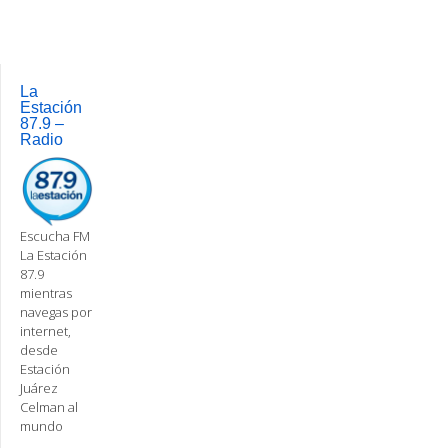
Post
navigation
La
Estación
87.9 –
Radio
Escucha FM
La Estación
87.9
mientras
navegas por
internet,
desde
Estación
Juárez
Celman al
mundo