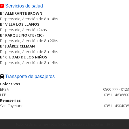
Servicios de salud
B° ALMIRANTE BROWN
Dispensario, Atención de 8 a 14hs
B° VILLA LOS LLANOS
Dispensario, Atención 24hs
B° PARQUE NORTE (CIC)
Dispensario, Atención de 8 a 20hs
B° JUÁREZ CELMAN
Dispensario, Atención de 8 a 14hs.
B° CIUDAD DE LOS NIÑOS
Dispensario, Atención de 8 a 14hs
Transporte de pasajeros
Colectivos
ERSA
0800 777 - 0123
LEP
0351 - 4636600
Remiserías
San Cayetano
0351 - 4904035
Todos los derechos reservados ® Ciudad Estación Juárez Celman 2015