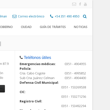
Celman
Correo electrónico
+54 351 490 4950
OBIERNO
CIUDAD
GUÍA DE TRÁMITES
NOTICIAS
l
Teléfonos útiles
n 87.9
Emergencias médicas:
0351 - 4904955
Policía:
ión
Cria. Cabo Cogote
0351 - 4995852
ndo
Sub Cria. Juárez Celman
0351 - 4904400
Defensa Civíl Municipal:
0351 - 153269538
CIC:
0351 - 153271256
Registro Civíl:
ón
0351 - 153492294