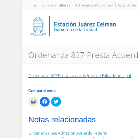
Inicio
Cursos y Talleres
Actividades Deportivas
Actividades 
Ordenanza 827 Presta Acuerdo
Ordenanza 827 Presta acuerdo Juez de Faltas Municipal
Comparte esto:
Haz
Haz
Haz
clic
clic
clic
para
para
para
enviar
compartir
compartir
por
en
en
Notas relacionadas
correo
Facebook
Twitter
electrónico
(Se
(Se
a
abre
abre
un
en
en
Ordenanza 698 Adhesión Acuerdo Federal
amigo
una
una
(Se
ventana
ventana