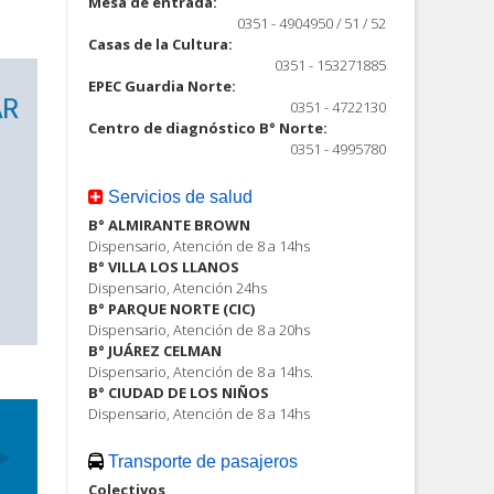
Mesa de entrada:
0351 - 4904950 / 51 / 52
Casas de la Cultura:
0351 - 153271885
EPEC Guardia Norte:
0351 - 4722130
Centro de diagnóstico B° Norte:
0351 - 4995780
Servicios de salud
B° ALMIRANTE BROWN
Dispensario, Atención de 8 a 14hs
B° VILLA LOS LLANOS
Dispensario, Atención 24hs
B° PARQUE NORTE (CIC)
Dispensario, Atención de 8 a 20hs
B° JUÁREZ CELMAN
Dispensario, Atención de 8 a 14hs.
B° CIUDAD DE LOS NIÑOS
Dispensario, Atención de 8 a 14hs
Transporte de pasajeros
Colectivos