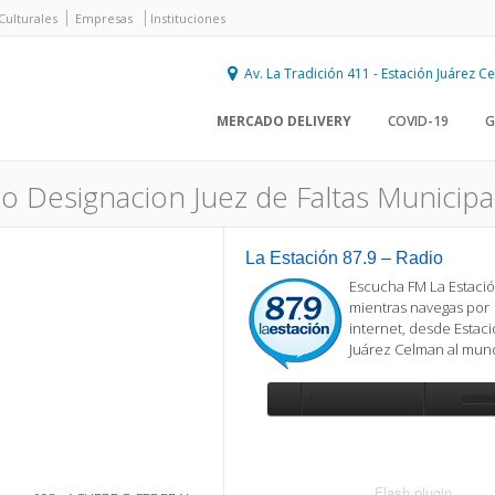
Culturales
Empresas
Instituciones
Av. La Tradición 411 - Estación Juárez 
MERCADO DELIVERY
COVID-19
G
 Designacion Juez de Faltas Municipa
La Estación 87.9 – Radio
Escucha FM La Estació
mientras navegas por
internet, desde Estac
Juárez Celman al mu
Se requiere actualización
Para reproducir la radio, deberá
actualizar en su navegador la versi
más reciente de
Flash plugin
.