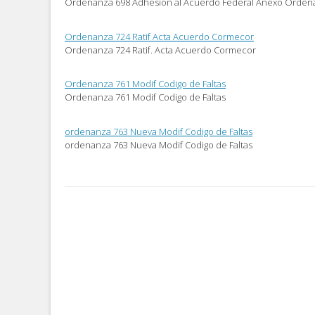
Ordenanza 698 Adhesion al Acuerdo Federal Anexo Orde
abre
nueva)
nueva)
en
una
ventana
Ordenanza 724 Ratif Acta Acuerdo Cormecor
nueva)
Ordenanza 724 Ratif. Acta Acuerdo Cormecor
Ordenanza 761 Modif Codigo de Faltas
Ordenanza 761 Modif Codigo de Faltas
ordenanza 763 Nueva Modif Codigo de Faltas
ordenanza 763 Nueva Modif Codigo de Faltas
Post
navigation