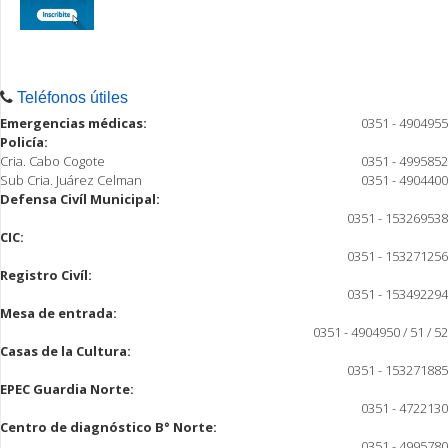
Teléfonos útiles
Emergencias médicas:
0351 - 4904955
Policía:
Cria. Cabo Cogote
0351 - 4995852
Sub Cria. Juárez Celman
0351 - 4904400
Defensa Civíl Municipal:
0351 - 153269538
CIC:
0351 - 153271256
Registro Civíl:
0351 - 153492294
Mesa de entrada:
0351 - 4904950 / 51 / 52
Casas de la Cultura:
0351 - 153271885
EPEC Guardia Norte:
0351 - 4722130
Centro de diagnóstico B° Norte:
0351 - 4995780