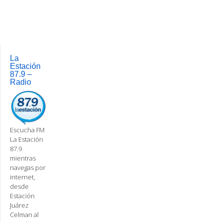
Post
navigation
La
Estación
87.9 –
Radio
Escucha FM
La Estación
87.9
mientras
navegas por
internet,
desde
Estación
Juárez
Celman al