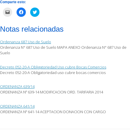
Comparte esto:
Haz
Haz
Haz
clic
clic
clic
para
para
para
enviar
compartir
compartir
por
en
en
Notas relacionadas
correo
Facebook
Twitter
electrónico
(Se
(Se
a
abre
abre
un
en
en
Ordenanza 687 Uso de Suelo
amigo
una
una
(Se
ventana
ventana
Ordenanza N° 687 Uso de Suelo MAPA ANEXO Ordenanza N° 687 Uso de
abre
nueva)
nueva)
Suelo
en
una
ventana
nueva)
Decreto 052-20-A Obligatoriedad Uso cubre Bocas Comercios
Decreto 052-20-A Obligatoriedad uso cubre bocas comercios
ORDENANZA 639/14
ORDENANZA Nº 639-14 MODIFICACION ORD. TARIFARIA 2014
ORDENANZA 641/14
ORDENANZA Nº 641-14 ACEPTACION DONACION CON CARGO