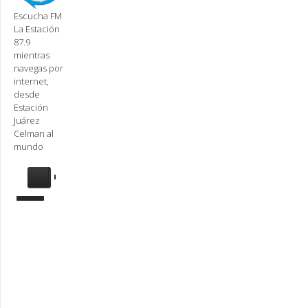
Escucha FM
La Estación
87.9
mientras
navegas por
internet,
desde
Estación
Juárez
Celman al
mundo
Se
requiere
actualización
Para
reproducir
la
radio,