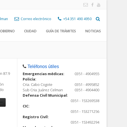
Celman
Correo electrónico
+54 351 490 4950
OBIERNO
CIUDAD
GUÍA DE TRÁMITES
NOTICIAS
Teléfonos útiles
n 87.9
Emergencias médicas:
0351 - 4904955
Policía:
ión
Cria. Cabo Cogote
0351 - 4995852
ndo
Sub Cria. Juárez Celman
0351 - 4904400
Defensa Civíl Municipal:
0351 - 153269538
CIC:
0351 - 153271256
Registro Civíl:
ón
0351 - 153492294