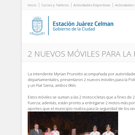
Inicio
Cursos y Talleres
Actividades Deportivas
Actividades 
2 NUEVOS MÓVILES PARA LA 
La intendente Myrian Prunotto acompañada por autoridades 
departamentales, presentaron 2 nuevos móviles para la Polic
y un Fiat Siena, ambos 0Km.
Estos móviles se suman a las 2 motocicletas que a fines de 2
Fuerza; además, están pronto a entregarse 2 motos más por 
aportes que el municipio realiza para la seguridad de los ve