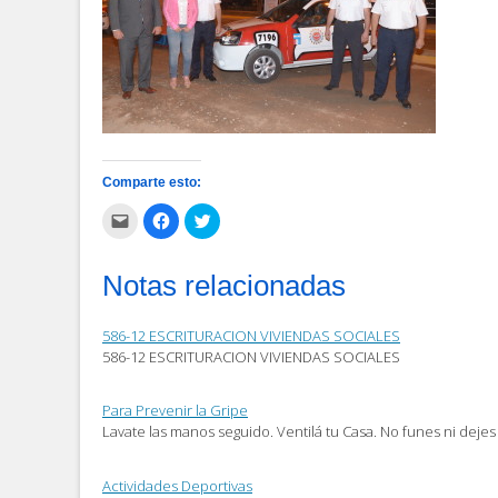
Comparte esto:
Haz
Haz
Haz
clic
clic
clic
para
para
para
enviar
compartir
compartir
por
en
en
Notas relacionadas
correo
Facebook
Twitter
electrónico
(Se
(Se
a
abre
abre
un
en
en
586-12 ESCRITURACION VIVIENDAS SOCIALES
amigo
una
una
(Se
ventana
ventana
586-12 ESCRITURACION VIVIENDAS SOCIALES
abre
nueva)
nueva)
en
una
ventana
Para Prevenir la Gripe
nueva)
Lavate las manos seguido. Ventilá tu Casa. No funes ni deje
Actividades Deportivas