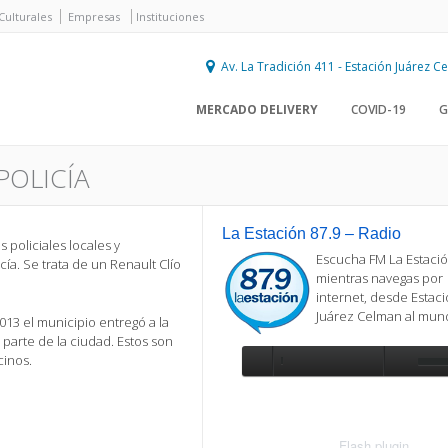
Culturales
Empresas
Instituciones
Av. La Tradición 411 - Estación Juárez 
MERCADO DELIVERY
COVID-19
G
POLICÍA
La Estación 87.9 – Radio
policiales locales y
Escucha FM La Estació
ía. Se trata de un Renault Clío
mientras navegas por
internet, desde Estac
Juárez Celman al mu
013 el municipio entregó a la
parte de la ciudad. Estos son
cinos.
Se requiere actualización
Para reproducir la radio, deberá
actualizar en su navegador la versi
más reciente de
Flash plugin
.