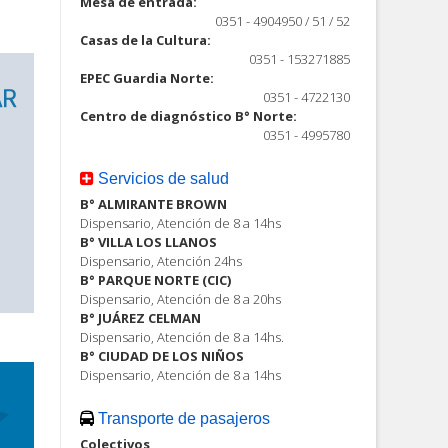
Mesa de entrada:
0351 - 4904950 / 51 / 52
Casas de la Cultura:
0351 - 153271885
EPEC Guardia Norte:
0351 - 4722130
Centro de diagnóstico B° Norte:
0351 - 4995780
Servicios de salud
B° ALMIRANTE BROWN
Dispensario, Atención de 8 a 14hs
B° VILLA LOS LLANOS
Dispensario, Atención 24hs
B° PARQUE NORTE (CIC)
Dispensario, Atención de 8 a 20hs
B° JUÁREZ CELMAN
Dispensario, Atención de 8 a 14hs.
B° CIUDAD DE LOS NIÑOS
Dispensario, Atención de 8 a 14hs
Transporte de pasajeros
Colectivos