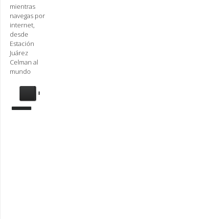
mientras
navegas por
internet,
desde
Estación
Juárez
Celman al
mundo
Se
requiere
actualización
Para
reproducir
la
radio,
deberá
actualizar
en su
navegador