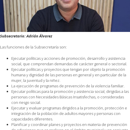
Subsecretario: Adrián Álvarez
Las funciones de la Subsecretaría son:
Ejecutar políticas y acciones de promoción, desarrollo y asistencia
social, que comprendan demandas de carácter general o sectorial.
Ejecutar políticas y proyectos que tengan por objeto la promoción
humana y dignidad de las personas en general y en particular de la
mujer, la juventud y la niñez.
La ejecución de programas de prevención de la violencia familiar.
Ejecutar políticas para la promoción y asistencia social, dirigidas a las
personas con Necesidades Básicas Insatisfechas, o consideradas
con riesgo social.
Ejecutar y evaluar programas dirigidos a la promoción, protección e
integración de la población de adultos mayores y personas con
capacidades diferentes.
Planificar y coordinar planes y proyectos en materia de prevención
de adicciones que se realicen en el ámbito municipal y en conjunto