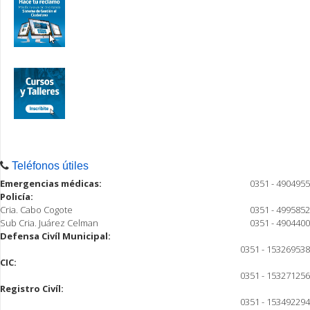
Teléfonos útiles
Emergencias médicas:
0351 - 4904955
Policía:
Cria. Cabo Cogote
0351 - 4995852
Sub Cria. Juárez Celman
0351 - 4904400
Defensa Civíl Municipal:
0351 - 153269538
CIC:
0351 - 153271256
Registro Civíl:
0351 - 153492294