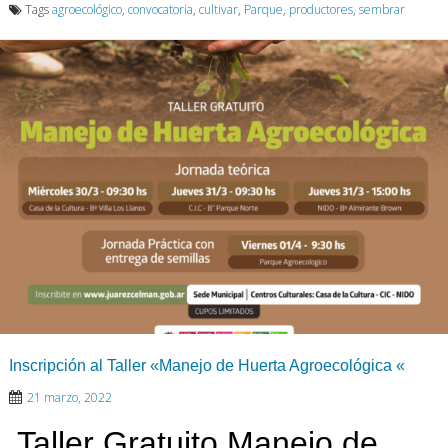
Tags
agroecológico
,
convocatoria
,
cultivar
,
Parque
,
productores
,
sembrar
Inscripción al Taller «Manejo de Huerta Agroecológica «
21 marzo, 2022