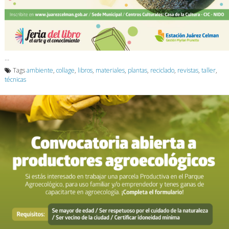
…
Tags
ambiente
,
collage
,
libros
,
materiales
,
plantas
,
reciclado
,
revistas
,
taller
,
técnicas