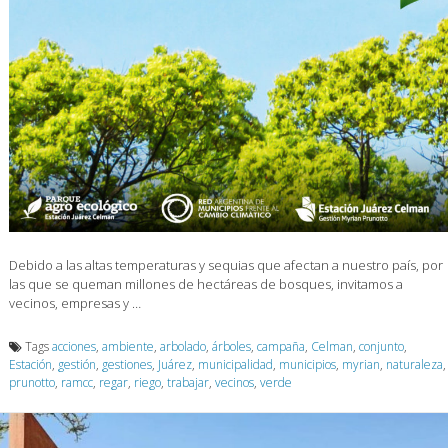
Debido a las altas temperaturas y sequias que afectan a nuestro país, por
las que se queman millones de hectáreas de bosques, invitamos a
vecinos, empresas y …
Tags
acciones
,
ambiente
,
arbolado
,
árboles
,
campaña
,
Celman
,
conjunto
,
Estación
,
gestión
,
gestiones
,
Juárez
,
municipalidad
,
municipios
,
myrian
,
naturaleza
,
prunotto
,
ramcc
,
regar
,
riego
,
trabajar
,
vecinos
,
verde