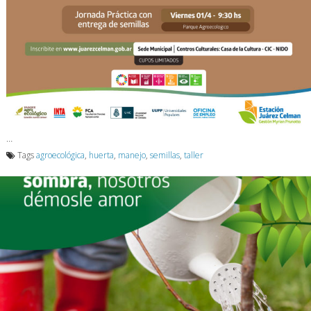
…
Tags
agroecológica
,
huerta
,
manejo
,
semillas
,
taller