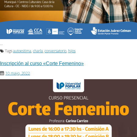
…
Tags
autoestima
,
charla
,
conversatorio
,
hijos
Inscripción al curso «Corte Femenino»
10 mayo, 2022