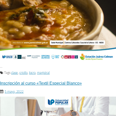
…
Tags
clase
,
criollo
,
locro
,
magistral
Inscripción al curso «Textil Especial Blanco»
5 mayo, 2022