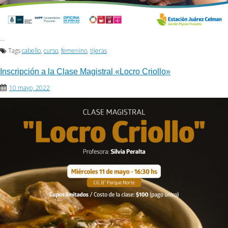
…
Tags
cabello
,
curso
,
femenino
,
tijeras
Inscripción a la Clase Magistral «Locro Criollo»
10 mayo, 2022