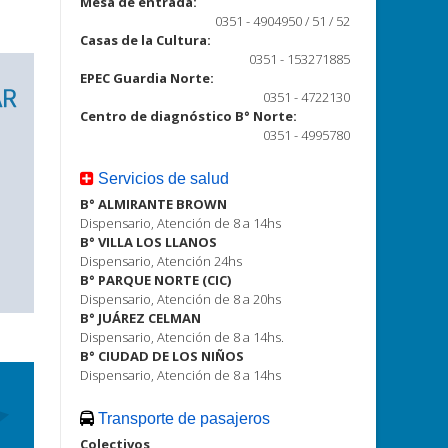
Mesa de entrada:
0351 - 4904950 / 51 / 52
Casas de la Cultura:
0351 - 153271885
EPEC Guardia Norte:
0351 - 4722130
Centro de diagnóstico B° Norte:
0351 - 4995780
Servicios de salud
B° ALMIRANTE BROWN
Dispensario, Atención de 8 a 14hs
B° VILLA LOS LLANOS
Dispensario, Atención 24hs
B° PARQUE NORTE (CIC)
Dispensario, Atención de 8 a 20hs
B° JUÁREZ CELMAN
Dispensario, Atención de 8 a 14hs.
B° CIUDAD DE LOS NIÑOS
Dispensario, Atención de 8 a 14hs
Transporte de pasajeros
Colectivos