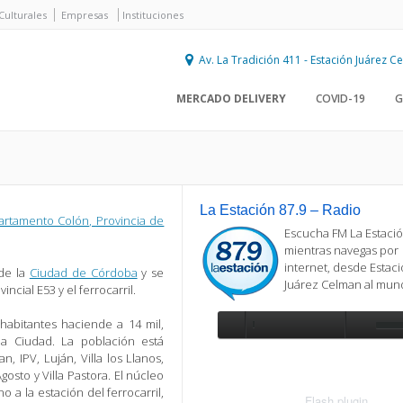
Culturales
Empresas
Instituciones
Av. La Tradición 411 - Estación Juárez 
MERCADO DELIVERY
COVID-19
G
La Estación 87.9 – Radio
artamento Colón,
Provincia de
Escucha FM La Estació
mientras navegas por
internet, desde Estac
de la
Ciudad de Córdoba
y se
Juárez Celman al mu
vincial E53 y el ferrocarril.
habitantes haciende a 14 mil,
a Ciudad. La población está
Se requiere actualización
 IPV, Luján, Villa los Llanos,
Para reproducir la radio, deberá
osto y Villa Pastora. El núcleo
actualizar en su navegador la versi
 a la estación del ferrocarril,
más reciente de
Flash plugin
.