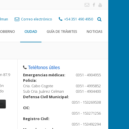
Celman
Correo electrónico
+54 351 490 4950
OBIERNO
CIUDAD
GUÍA DE TRÁMITES
NOTICIAS
Teléfonos útiles
n 87.9
Emergencias médicas:
0351 - 4904955
Policía:
ión
Cria. Cabo Cogote
0351 - 4995852
ndo
Sub Cria. Juárez Celman
0351 - 4904400
Defensa Civíl Municipal:
0351 - 153269538
CIC:
0351 - 153271256
Registro Civíl:
ón
0351 - 153492294