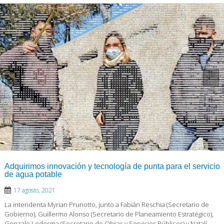
Adquirimos innovación y tecnología de punta para el servicio
de agua potable
17 agosto, 2021
La intendenta Myrian Prunotto, junto a Fabián Reschia (Secretario de
Gobierno), Guillermo Alonso (Secretario de Planeamiento Estratégico),
Gonzalo Ledesma (Secretario de Obras y Servicios Públicos) y Natalí