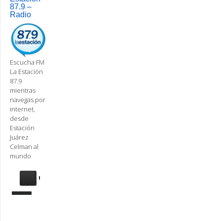
87.9 –
Radio
Escucha FM
La Estación
87.9
mientras
navegas por
internet,
desde
Estación
Juárez
Celman al
mundo
Se
requiere