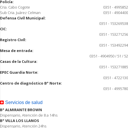
Policía:
Cria. Cabo Cogote
0351 - 4995852
Sub Cria. Juárez Celman
0351 - 4904400
Defensa Civíl Municipal:
0351 - 153269538
CIC:
0351 - 153271256
Registro Civíl:
0351 - 153492294
Mesa de entrada:
0351 - 4904950 / 51 / 52
Casas de la Cultura:
0351 - 153271885
EPEC Guardia Norte:
0351 - 4722130
Centro de diagnóstico B° Norte:
0351 - 4995780
Servicios de salud
B° ALMIRANTE BROWN
Dispensario, Atención de 8 a 14hs
B° VILLA LOS LLANOS
Dispensario, Atención 24hs