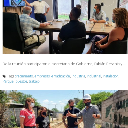
De la reunión participaron el secretario de Gobierno, Fabián Reschia y …
Tags
crecimiento
,
empresas
,
erradicación
,
industria
,
industrial
,
instalación
,
Parque
,
puestos
,
trabajo