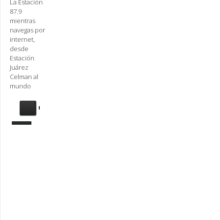
La Estación
87.9
mientras
navegas por
internet,
desde
Estación
Juárez
Celman al
mundo
Se
requiere
actualización
Para
reproducir
la
radio,
deberá
actualizar