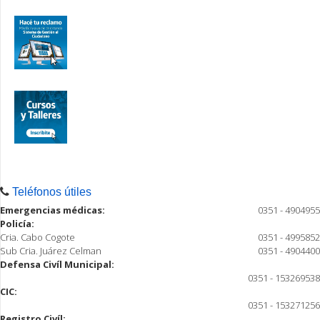
Teléfonos útiles
Emergencias médicas:
0351 - 4904955
Policía:
Cria. Cabo Cogote
0351 - 4995852
Sub Cria. Juárez Celman
0351 - 4904400
Defensa Civíl Municipal:
0351 - 153269538
CIC:
0351 - 153271256
Registro Civíl: