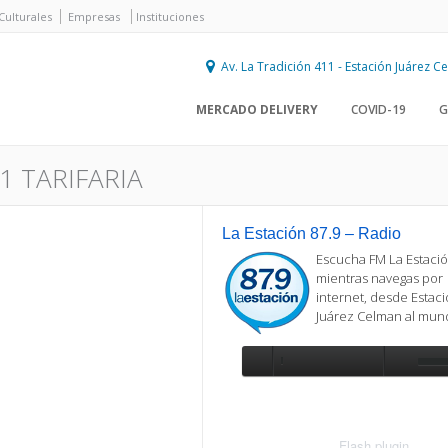
Culturales
Empresas
Instituciones
Av. La Tradición 411 - Estación Juárez 
MERCADO DELIVERY
COVID-19
G
1 TARIFARIA
La Estación 87.9 – Radio
Escucha FM La Estació
mientras navegas por
internet, desde Estac
Juárez Celman al mu
Se requiere actualización
Para reproducir la radio, deberá
actualizar en su navegador la versi
más reciente de
Flash plugin
.