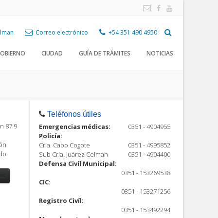
Celman
Correo electrónico
+54 351 490 4950
OBIERNO
CIUDAD
GUÍA DE TRÁMITES
NOTICIAS
Teléfonos útiles
n 87.9
Emergencias médicas:
0351 - 4904955
Policía:
ión
Cria. Cabo Cogote
0351 - 4995852
ndo
Sub Cria. Juárez Celman
0351 - 4904400
Defensa Civíl Municipal:
0351 - 153269538
CIC:
0351 - 153271256
Registro Civíl:
ón
0351 - 153492294