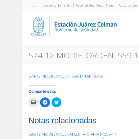
Inicio
Cursos y Talleres
Actividades Deportivas
Actividades 
574-12 MODIF. ORDEN. 559-1
574-12 MODIF. ORDEN. 559-11 TARIFARIA
Comparte esto:
Haz
Haz
Haz
clic
clic
clic
para
para
para
enviar
compartir
compartir
por
en
en
Notas relacionadas
correo
Facebook
Twitter
electrónico
(Se
(Se
a
abre
abre
un
en
en
589-12 MODIF. ORDENANZA TARIFARIA Nº559-11
amigo
una
una
(Se
ventana
ventana