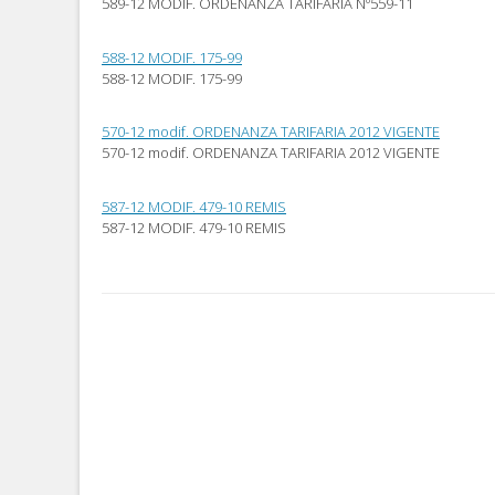
589-12 MODIF. ORDENANZA TARIFARIA Nº559-11
abre
nueva)
nueva)
en
una
ventana
588-12 MODIF. 175-99
nueva)
588-12 MODIF. 175-99
570-12 modif. ORDENANZA TARIFARIA 2012 VIGENTE
570-12 modif. ORDENANZA TARIFARIA 2012 VIGENTE
587-12 MODIF. 479-10 REMIS
587-12 MODIF. 479-10 REMIS
Post
navigation