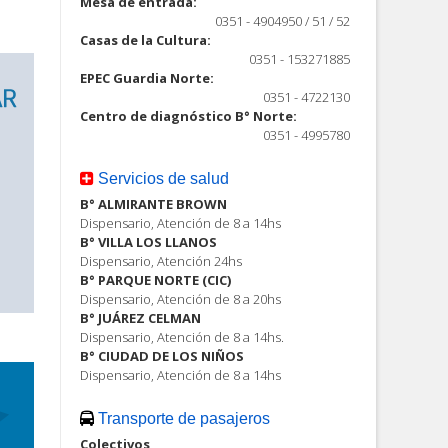
Mesa de entrada:
0351 - 4904950 / 51 / 52
Casas de la Cultura:
0351 - 153271885
EPEC Guardia Norte:
0351 - 4722130
Centro de diagnóstico B° Norte:
0351 - 4995780
Servicios de salud
B° ALMIRANTE BROWN
Dispensario, Atención de 8 a 14hs
B° VILLA LOS LLANOS
Dispensario, Atención 24hs
B° PARQUE NORTE (CIC)
Dispensario, Atención de 8 a 20hs
B° JUÁREZ CELMAN
Dispensario, Atención de 8 a 14hs.
B° CIUDAD DE LOS NIÑOS
Dispensario, Atención de 8 a 14hs
Transporte de pasajeros
Colectivos