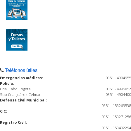
Teléfonos útiles
Emergencias médicas:
0351 - 4904955
Policía:
Cria. Cabo Cogote
0351 - 4995852
Sub Cria. Juárez Celman
0351 - 4904400
Defensa Civíl Municipal:
0351 - 153269538
CIC:
0351 - 153271256
Registro Civíl:
0351 - 153492294