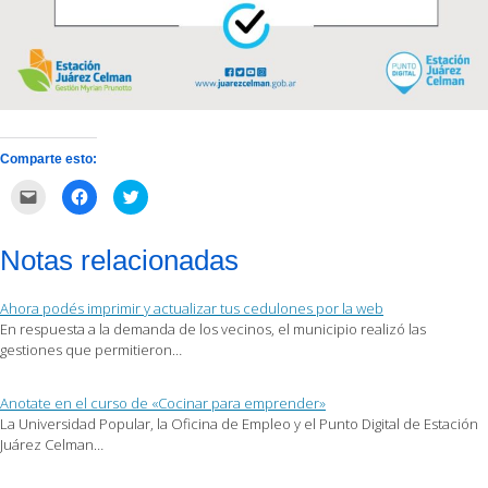
Comparte esto:
Haz
Haz
Haz
clic
clic
clic
para
para
para
enviar
compartir
compartir
por
en
en
Notas relacionadas
correo
Facebook
Twitter
electrónico
(Se
(Se
a
abre
abre
un
en
en
Ahora podés imprimir y actualizar tus cedulones por la web
amigo
una
una
(Se
ventana
ventana
En respuesta a la demanda de los vecinos, el municipio realizó las
abre
nueva)
nueva)
gestiones que permitieron…
en
una
ventana
nueva)
Anotate en el curso de «Cocinar para emprender»
La Universidad Popular, la Oficina de Empleo y el Punto Digital de Estación
Juárez Celman…