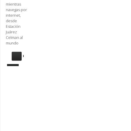
mientras
navegas por
internet,
desde
Estación
Juárez
Celman al
mundo
Se
requiere
actualización
Para
reproducir
la
radio,
deberá
actualizar
en su
navegador