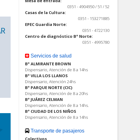
Mesa de entrada:
0351 - 4904950 / 51 / 52
Casas de la Cultura:
0351 - 153271885
EPEC Guardia Norte:
0351 - 4722130
Centro de diagnóstico B° Norte:
0351 - 4995780
Servicios de salud
B° ALMIRANTE BROWN
Dispensario, Atención de 8 a 14hs
B° VILLA LOS LLANOS
Dispensario, Atención 24hs
B° PARQUE NORTE (CIC)
Dispensario, Atención de 8 a 20hs
B° JUÁREZ CELMAN
Dispensario, Atención de 8 a 14hs.
B° CIUDAD DE LOS NIÑOS
Dispensario, Atención de 8 a 14hs
Transporte de pasajeros
Colectivos