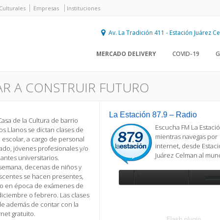
Culturales
Empresas
Instituciones
Av. La Tradición 411 - Estación Juárez 
MERCADO DELIVERY
COVID-19
G
AR A CONSTRUIR FUTURO
La Estación 87.9 – Radio
Casa de la Cultura de barrio
Escucha FM La Estació
Los Llanos se dictan clases de
mientras navegas por
 escolar, a cargo de personal
internet, desde Estac
cado, jóvenes profesionales y/o
Juárez Celman al mu
antes universitarios.
semana, decenas de niños y
scentes se hacen presentes,
so en época de exámenes de
Se requiere actualización
 diciembre o febrero. Las clases
Para reproducir la radio, deberá
nde además de contar con la
actualizar en su navegador la versi
net gratuito.
más reciente de
Flash plugin
.