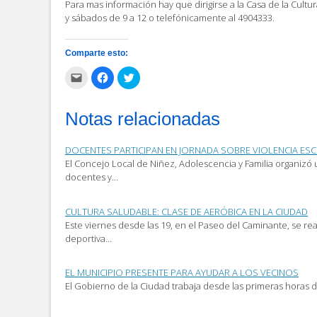
Para mas información hay que dirigirse a la Casa de la Cultu
y sábados de 9 a 12 o telefónicamente al 4904333.
Comparte esto:
Haz
Haz
Haz
clic
clic
clic
para
para
para
enviar
compartir
compartir
por
en
en
Notas relacionadas
correo
Facebook
Twitter
electrónico
(Se
(Se
a
abre
abre
un
en
en
DOCENTES PARTICIPAN EN JORNADA SOBRE VIOLENCIA ES
amigo
una
una
(Se
ventana
ventana
El Concejo Local de Niñez, Adolescencia y Familia organizó
abre
nueva)
nueva)
docentes y…
en
una
ventana
nueva)
CULTURA SALUDABLE: CLASE DE AERÓBICA EN LA CIUDAD
Este viernes desde las 19, en el Paseo del Caminante, se rea
deportiva…
EL MUNICIPIO PRESENTE PARA AYUDAR A LOS VECINOS
El Gobierno de la Ciudad trabaja desde las primeras horas