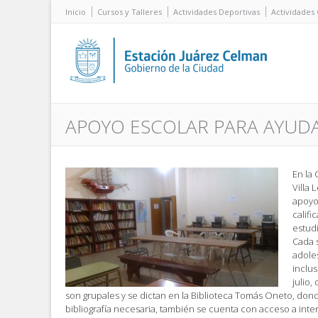
Inicio
Cursos y Talleres
Actividades Deportivas
Actividades 
APOYO ESCOLAR PARA AYUD
En la 
Villa 
apoyo
califi
estudi
Cada 
adole
inclu
julio,
son grupales y se dictan en la Biblioteca Tomás Oneto, do
bibliografía necesaria, también se cuenta con acceso a inter