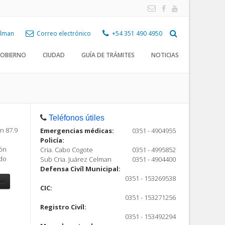
Celman
Correo electrónico
+54 351 490 4950
OBIERNO
CIUDAD
GUÍA DE TRÁMITES
NOTICIAS
Teléfonos útiles
n 87.9
Emergencias médicas:
0351 - 4904955
Policía:
ión
Cria. Cabo Cogote
0351 - 4995852
ndo
Sub Cria. Juárez Celman
0351 - 4904400
Defensa Civíl Municipal:
0351 - 153269538
CIC:
0351 - 153271256
Registro Civíl:
ón
0351 - 153492294