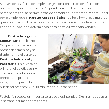
A través de la Oficina de Empleo se gestionaron cursos de oficio con el
objetivo de que una capacitación pueda ir mas alla y dotar a los
participantes de las herramientas de comenzar un emprendimiento. Es así,
por ejemplo, que el
Parque Agroecológico
recibe a hombres y mujeres
que aprenden «Cultivo en Invernadero» o «Jardinería»: desde saber qué
especie puede ir en determinada zona hasta cultivar para vender.
En el
Centro Integrador
Comunitario
de barrio
Parque Norte hay mucha
presencia femenina y se
dividen entre el curso de
Costura Industrial
y
Pastelería.
En el caso del
primero, el objetivo es no
solo saber producir una
prenda sino producir en
serie, por lo que un buzo
puede tardar entre 20 a 30 minutos en quedar hecho.
Pastelería recepta un importante grupo y es intensivo. Destinan dos días a
la semana por más de tres horas.