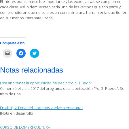
El interés por sumarse fue importante y las expectativas se cumplen en
cada clase. Así lo demuestran cada uno de los vecinos que son parte y
comprendieron que no solo es un curso sino una herramienta que tienen
en sus manos listas para usarla.
Comparte esto:
Haz
Haz
Haz
clic
clic
clic
para
para
para
enviar
compartir
compartir
por
en
en
Notas relacionadas
correo
Facebook
Twitter
electrónico
(Se
(Se
a
abre
abre
un
en
en
Este año tenes la oportunidad de decir "Yo, Sí Puedo"
amigo
una
una
(Se
ventana
ventana
Comenzó el ciclo 2017 del programa de alfabetización "Yo, Sí Puedo". Se
abre
nueva)
nueva)
trata de una…
en
una
ventana
nueva)
En abril, la Feria del Libro nos vuelve a encontrar
[Nota en desarrollo]
CURSO DE LOMBRI-CULTURA