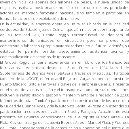
inversión inicial de apenas dos millones de pesos, la nueva unidad de
negocios aspira a posicionarse no sólo como uno de los principales
actores del mercado ferroviario nacional, sino también a participar en
futuras licitaciones de explotación de ramales.
En la actualidad, la empresa opera en un taller ubicado en la localidad
cordobesa de Estación Juárez Celman que aún no se encuentra operando
en su totalidad. Allí, Benito Roggio Ferroindustrial se dedicará al
mantenimiento de unidades en circulación pero se prevee que
comenzará a fabricar su propio material rodante en el futuro. Además, su
estatuto le permite brindar asesoramiento, asistencia técnica y
comercialización de servicios de transporte.
El Grupo Roggio ya tiene experiencia en el rubro de los transportes
ferroviarios. Administra desde el 1º de Enero de 1994 la red de
Subterráneos de Buenos Aires (SBASE) a través de Metrovías. Participa
también de la UGOFE, el ferrocarril Belgrano Cargas y opera el tranvía de
Puerto Madero junto a Ferrovías a través de la empresa Celeris. Presente
en el rubro de la construcción y el transporte automotor, sus operaciones
incluyen la rehabilitación, gestión y mantenimiento de alrededor de 2.500
kilómetros de rutas. También participó en la construcción de los accesos a
la Ciudad de Buenos Aires, y de la autopista Santa Fe-Rosario, y extendió su
participación a concesiones viales en Brasil y Paraguay. Actualmente está
presente en Coviares, concesionaria de la autopista Buenos Aires – La
Plata; Covisur, a cargo de la autovía Buenos Aires – Mar del Plata; y Puentes
del Litoral, concesionaria de la construcción y operación del puente que