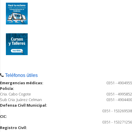
Teléfonos útiles
Emergencias médicas:
0351 - 4904955
Policía:
Cria. Cabo Cogote
0351 - 4995852
Sub Cria. Juárez Celman
0351 - 4904400
Defensa Civíl Municipal:
0351 - 153269538
CIC:
0351 - 153271256
Registro Civíl: