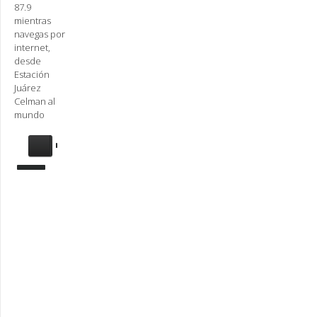
87.9
mientras
navegas por
internet,
desde
Estación
Juárez
Celman al
mundo
Se
requiere
actualización
Para
reproducir
la
radio,
deberá
actualizar
en su