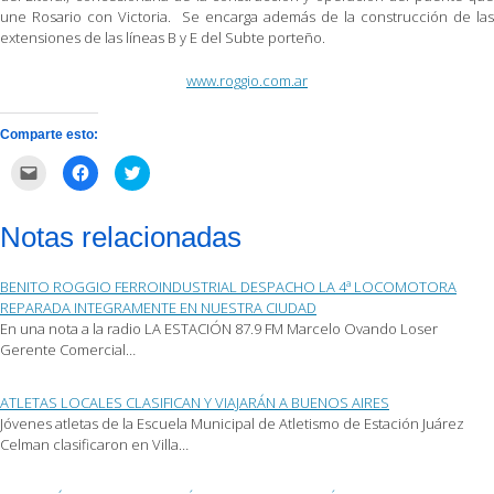
une Rosario con Victoria. Se encarga además de la construcción de las
extensiones de las líneas B y E del Subte porteño.
www.roggio.com.ar
Comparte esto:
Haz
Haz
Haz
clic
clic
clic
para
para
para
enviar
compartir
compartir
por
en
en
Notas relacionadas
correo
Facebook
Twitter
electrónico
(Se
(Se
a
abre
abre
un
en
en
BENITO ROGGIO FERROINDUSTRIAL DESPACHO LA 4ª LOCOMOTORA
amigo
una
una
(Se
ventana
ventana
REPARADA INTEGRAMENTE EN NUESTRA CIUDAD
abre
nueva)
nueva)
En una nota a la radio LA ESTACIÓN 87.9 FM Marcelo Ovando Loser
en
una
Gerente Comercial…
ventana
nueva)
ATLETAS LOCALES CLASIFICAN Y VIAJARÁN A BUENOS AIRES
Jóvenes atletas de la Escuela Municipal de Atletismo de Estación Juárez
Celman clasificaron en Villa…