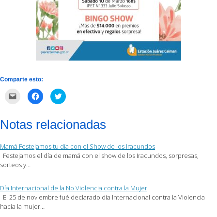
Comparte esto:
Haz
Haz
Haz
clic
clic
clic
para
para
para
enviar
compartir
compartir
por
en
en
Notas relacionadas
correo
Facebook
Twitter
electrónico
(Se
(Se
a
abre
abre
un
en
en
Mamá Festejamos tu día con el Show de los Iracundos
amigo
una
una
(Se
ventana
ventana
Festejamos el día de mamá con el show de los Iracundos, sorpresas,
abre
nueva)
nueva)
sorteos y…
en
una
ventana
nueva)
Día Internacional de la No Violencia contra la Mujer
El 25 de noviembre fué declarado día Internacional contra la Violencia
hacia la mujer…