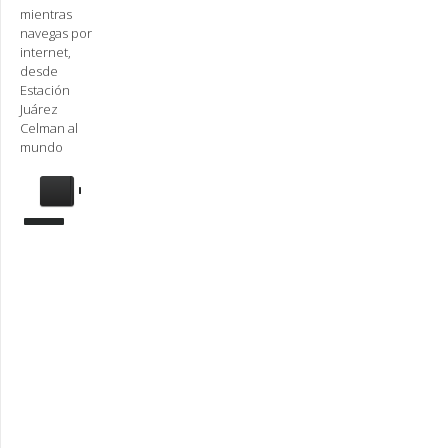
mientras
navegas por
internet,
desde
Estación
Juárez
Celman al
mundo
Se
requiere
actualización
Para
reproducir
la
radio,
deberá
actualizar
en su
navegador