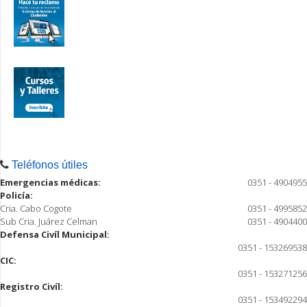
Teléfonos útiles
Emergencias médicas:
0351 - 4904955
Policía:
Cria. Cabo Cogote
0351 - 4995852
Sub Cria. Juárez Celman
0351 - 4904400
Defensa Civíl Municipal:
0351 - 153269538
CIC:
0351 - 153271256
Registro Civíl:
0351 - 153492294