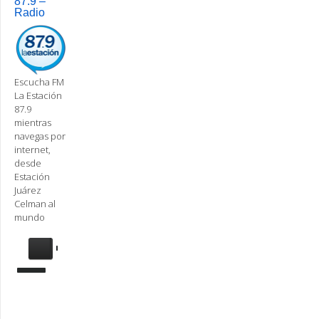
87.9 –
Radio
Escucha FM
La Estación
87.9
mientras
navegas por
internet,
desde
Estación
Juárez
Celman al
mundo
Se
requiere
actualización