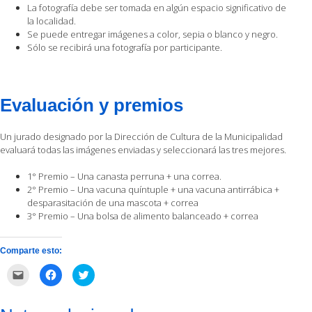
La fotografía debe ser tomada en algún espacio significativo de
la localidad.
Se puede entregar imágenes a color, sepia o blanco y negro.
Sólo se recibirá una fotografía por participante.
Evaluación y premios
Un jurado designado por la Dirección de Cultura de la Municipalidad
evaluará todas las imágenes enviadas y seleccionará las tres mejores.
1° Premio – Una canasta perruna + una correa.
2° Premio – Una vacuna quíntuple + una vacuna antirrábica +
desparasitación de una mascota + correa
3° Premio – Una bolsa de alimento balanceado + correa
Comparte esto:
Haz
Haz
Haz
clic
clic
clic
para
para
para
enviar
compartir
compartir
por
en
en