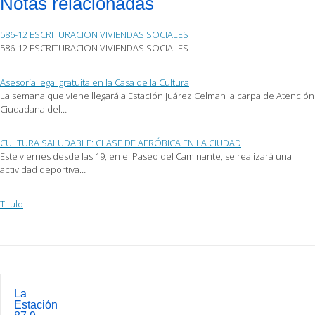
Notas relacionadas
correo
Facebook
Twitter
electrónico
(Se
(Se
a
abre
abre
un
en
en
586-12 ESCRITURACION VIVIENDAS SOCIALES
amigo
una
una
(Se
ventana
ventana
586-12 ESCRITURACION VIVIENDAS SOCIALES
abre
nueva)
nueva)
en
una
ventana
Asesoría legal gratuita en la Casa de la Cultura
nueva)
La semana que viene llegará a Estación Juárez Celman la carpa de Atención
Ciudadana del…
CULTURA SALUDABLE: CLASE DE AERÓBICA EN LA CIUDAD
Este viernes desde las 19, en el Paseo del Caminante, se realizará una
actividad deportiva…
Titulo
Post
navigation
La
Estación