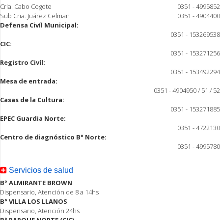
Cria. Cabo Cogote
0351 - 4995852
Sub Cria. Juárez Celman
0351 - 4904400
Defensa Civíl Municipal:
0351 - 153269538
CIC:
0351 - 153271256
Registro Civíl:
0351 - 153492294
Mesa de entrada:
0351 - 4904950 / 51 / 52
Casas de la Cultura:
0351 - 153271885
EPEC Guardia Norte:
0351 - 4722130
Centro de diagnóstico B° Norte:
0351 - 4995780
Servicios de salud
B° ALMIRANTE BROWN
Dispensario, Atención de 8 a 14hs
B° VILLA LOS LLANOS
Dispensario, Atención 24hs