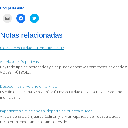
Comparte esto:
Haz
Haz
Haz
clic
clic
clic
para
para
para
enviar
compartir
compartir
por
en
en
Notas relacionadas
correo
Facebook
Twitter
electrónico
(Se
(Se
a
abre
abre
un
en
en
Cierre de Actividades Deportivas 2015
amigo
una
una
(Se
ventana
ventana
abre
nueva)
nueva)
en
Actividades Deportivas
una
ventana
Hay todo tipo de actividades y disciplinas deportivas para todas las edades:
nueva)
VOLEY - FÚTBOL…
Despedimos el verano en la Pileta
Este fin de semana se realizó la última actividad de la Escuela de Verano
municipal,…
Importantes distinciones al deporte de nuestra ciudad
Atletas de Estación Juárez Celman y la Municipalidad de nuestra ciudad
recibieron importantes distinciones de…