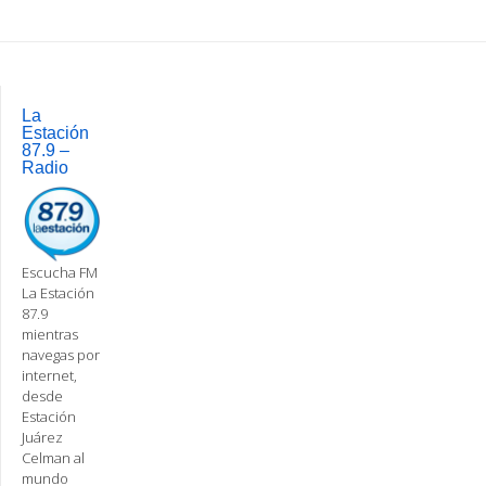
Post
navigation
La
Estación
87.9 –
Radio
Escucha FM
La Estación
87.9
mientras
navegas por
internet,
desde
Estación
Juárez
Celman al
mundo