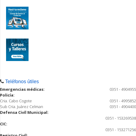
Teléfonos útiles
Emergencias médicas:
0351 - 4904955
Policía:
Cria. Cabo Cogote
0351 - 4995852
Sub Cria. Juárez Celman
0351 - 4904400
Defensa Civíl Municipal:
0351 - 153269538
CIC:
0351 - 153271256
Registro Civíl: