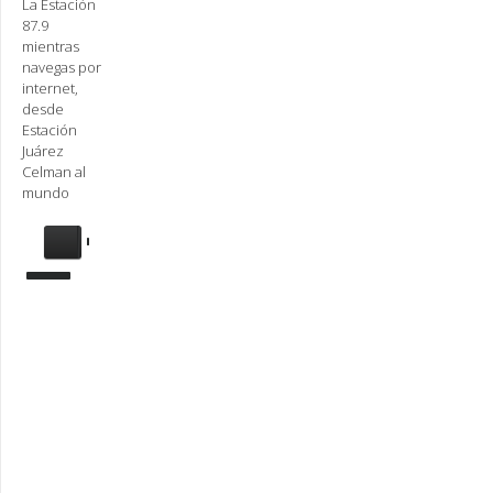
La Estación
87.9
mientras
navegas por
internet,
desde
Estación
Juárez
Celman al
mundo
Se
requiere
actualización
Para
reproducir
la
radio,
deberá
actualizar