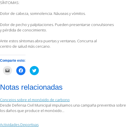
SÍNTOMAS:
Dolor de cabeza, somnolencia. Náuseas y vómitos.
Dolor de pecho y palpitaciones. Pueden presentarse convulsiones
y pérdida de conocimiento.
Ante estos síntomas abra puertas y ventanas. Concurra al
centro de salud más cercano.
Comparte esto:
Haz
Haz
Haz
clic
clic
clic
para
para
para
enviar
compartir
compartir
por
en
en
Notas relacionadas
correo
Facebook
Twitter
electrónico
(Se
(Se
a
abre
abre
un
en
en
Concejos sobre el monóxido de carbono
amigo
una
una
(Se
ventana
ventana
Desde Defensa Civil Municipal impulsamos una campaña preventiva sobre
abre
nueva)
nueva)
los daños que produce el monóxido…
en
una
ventana
nueva)
Actividades Deportivas