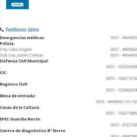
Teléfonos útiles
Emergencias médicas:
0351 - 4904955
Policía:
Cria. Cabo Cogote
0351 - 4995852
Sub Cria. Juárez Celman
0351 - 4904400
Defensa Civíl Municipal:
0351 - 153269538
CIC:
0351 - 153271256
Registro Civíl:
0351 - 153492294
Mesa de entrada:
0351 - 4904950 / 51 / 52
Casas de la Cultura:
0351 - 153271885
EPEC Guardia Norte:
0351 - 4722130
Centro de diagnóstico B° Norte:
0351 - 4995780