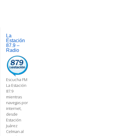
navigation
La
Estación
87.9 –
Radio
Escucha FM
La Estación
87.9
mientras
navegas por
internet,
desde
Estación
Juárez
Celman al