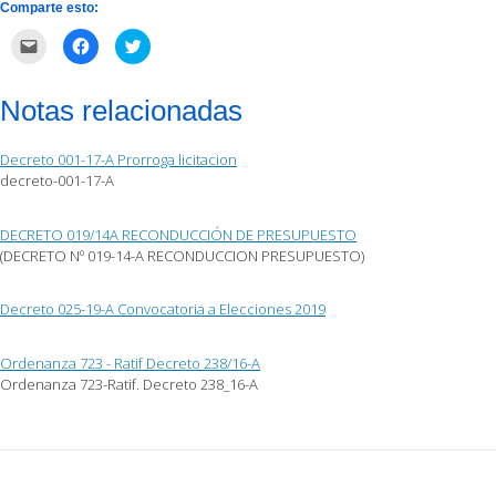
Comparte esto:
Haz
Haz
Haz
clic
clic
clic
para
para
para
enviar
compartir
compartir
por
en
en
Notas relacionadas
correo
Facebook
Twitter
electrónico
(Se
(Se
a
abre
abre
un
en
en
Decreto 001-17-A Prorroga licitacion
amigo
una
una
(Se
ventana
ventana
decreto-001-17-A
abre
nueva)
nueva)
en
una
ventana
DECRETO 019/14A RECONDUCCIÓN DE PRESUPUESTO
nueva)
(DECRETO Nº 019-14-A RECONDUCCION PRESUPUESTO)
Decreto 025-19-A Convocatoria a Elecciones 2019
Ordenanza 723 - Ratif Decreto 238/16-A
Ordenanza 723-Ratif. Decreto 238_16-A
Post