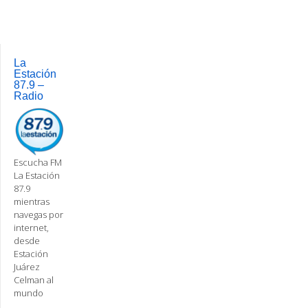
navigation
La
Estación
87.9 –
Radio
Escucha FM
La Estación
87.9
mientras
navegas por
internet,
desde
Estación
Juárez
Celman al
mundo