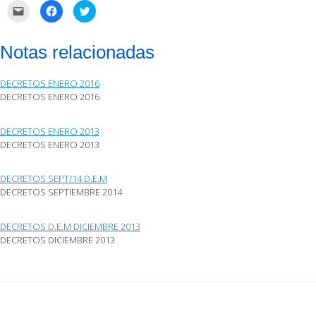
Haz
Haz
Haz
clic
clic
clic
para
para
para
enviar
compartir
compartir
por
en
en
Notas relacionadas
correo
Facebook
Twitter
electrónico
(Se
(Se
a
abre
abre
un
en
en
DECRETOS ENERO 2016
amigo
una
una
(Se
ventana
ventana
DECRETOS ENERO 2016
abre
nueva)
nueva)
en
una
ventana
DECRETOS ENERO 2013
nueva)
DECRETOS ENERO 2013
DECRETOS SEPT/14 D.E.M
DECRETOS SEPTIEMBRE 2014
DECRETOS D.E.M DICIEMBRE 2013
DECRETOS DICIEMBRE 2013
Post