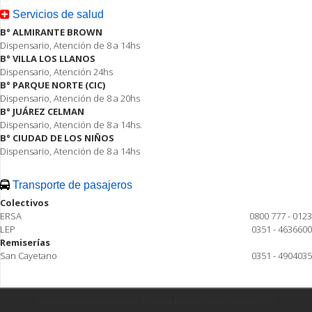
Servicios de salud
B° ALMIRANTE BROWN
Dispensario, Atención de 8 a 14hs
B° VILLA LOS LLANOS
Dispensario, Atención 24hs
B° PARQUE NORTE (CIC)
Dispensario, Atención de 8 a 20hs
B° JUÁREZ CELMAN
Dispensario, Atención de 8 a 14hs.
B° CIUDAD DE LOS NIÑOS
Dispensario, Atención de 8 a 14hs
Transporte de pasajeros
Colectivos
ERSA
0800 777 - 0123
LEP
0351 - 4636600
Remiserías
San Cayetano
0351 - 4904035
Todos los derechos reservados ® Ciudad Estación Juárez Celman 2015