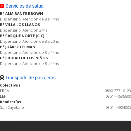
Servicios de salud
B° ALMIRANTE BROWN
Dispensario, Atención de 8 a 14hs
B° VILLA LOS LLANOS
Dispensario, Atención 24hs
B° PARQUE NORTE (CIC)
Dispensario, Atención de 8 a 20hs
B° JUÁREZ CELMAN
Dispensario, Atención de 8 a 14hs.
B° CIUDAD DE LOS NIÑOS
Dispensario, Atención de 8 a 14hs
Transporte de pasajeros
Colectivos
ERSA
0800 777 - 0123
LEP
0351 - 4636600
Remiserías
San Cayetano
0351 - 4904035
Todos los derechos reservados ® Ciudad Estación Juárez Celman 2015