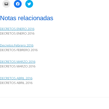
Haz
Haz
Haz
clic
clic
clic
para
para
para
enviar
compartir
compartir
por
en
en
Notas relacionadas
correo
Facebook
Twitter
electrónico
(Se
(Se
a
abre
abre
un
en
en
DECRETOS ENERO 2016
amigo
una
una
(Se
ventana
ventana
DECRETOS ENERO 2016
abre
nueva)
nueva)
en
una
ventana
Decretos Febrero 2016
nueva)
DECRETOS FEBRERO 2016
DECRETOS MARZO 2016
DECRETOS MARZO 2016
DECRETOS ABRIL 2016
DECRETOS ABRIL 2016
Post