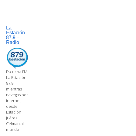
navigation
La
Estación
87.9 –
Radio
Escucha FM
La Estación
87.9
mientras
navegas por
internet,
desde
Estación
Juárez
Celman al
mundo