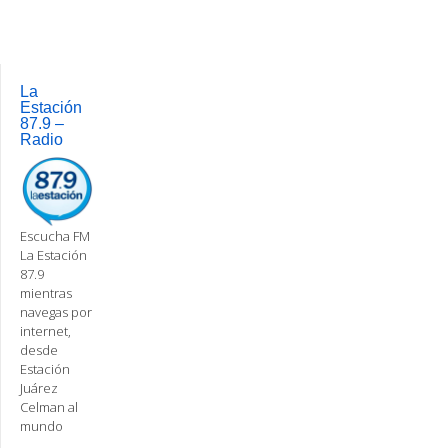
navigation
La
Estación
87.9 –
Radio
Escucha FM
La Estación
87.9
mientras
navegas por
internet,
desde
Estación
Juárez
Celman al
mundo