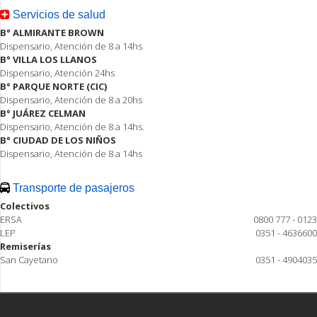
Servicios de salud
B° ALMIRANTE BROWN
Dispensario, Atención de 8 a 14hs
B° VILLA LOS LLANOS
Dispensario, Atención 24hs
B° PARQUE NORTE (CIC)
Dispensario, Atención de 8 a 20hs
B° JUÁREZ CELMAN
Dispensario, Atención de 8 a 14hs.
B° CIUDAD DE LOS NIÑOS
Dispensario, Atención de 8 a 14hs
Transporte de pasajeros
Colectivos
ERSA
0800 777 - 0123
LEP
0351 - 4636600
Remiserías
San Cayetano
0351 - 4904035
Todos los derechos reservados ® Ciudad Estación Juárez Celman 2015