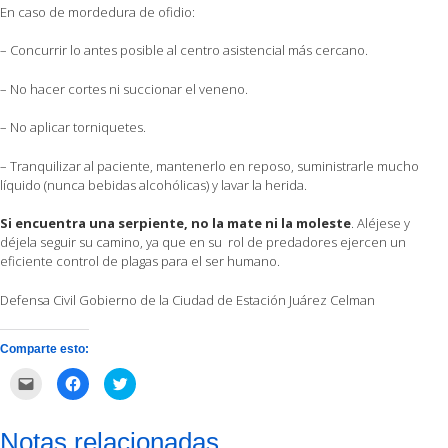
En caso de mordedura de ofidio:
– Concurrir lo antes posible al centro asistencial más cercano.
– No hacer cortes ni succionar el veneno.
– No aplicar torniquetes.
– Tranquilizar al paciente, mantenerlo en reposo, suministrarle mucho
líquido (nunca bebidas alcohólicas) y lavar la herida.
Si encuentra una serpiente, no la mate ni la moleste
. Aléjese y
déjela seguir su camino, ya que en su rol de predadores ejercen un
eficiente control de plagas para el ser humano.
Defensa Civil Gobierno de la Ciudad de Estación Juárez Celman
Comparte esto:
Haz
Haz
Haz
clic
clic
clic
para
para
para
enviar
compartir
compartir
por
en
en
Notas relacionadas
correo
Facebook
Twitter