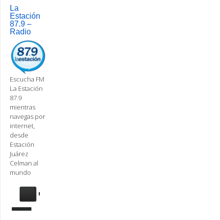
navigation
La
Estación
87.9 –
Radio
Escucha FM
La Estación
87.9
mientras
navegas por
internet,
desde
Estación
Juárez
Celman al
mundo