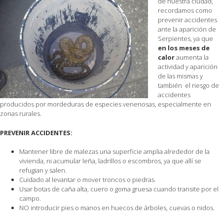
de nuestra ciudad,
recordamos como
prevenir accidentes
ante la aparición de
Serpientes, ya que
en los meses de
calor
aumenta la
actividad y aparición
de las mismas y
también el riesgo de
accidentes
producidos por mordeduras de especies venenosas, especialmente en
zonas rurales.
PREVENIR ACCIDENTES:
Mantener libre de malezas una superficie amplia alrededor de la
vivienda, ni acumular leña, ladrillos o escombros, ya que allí se
refugian y salen.
Cuidado al levantar o mover troncos o piedras.
Usar botas de caña alta, cuero o goma gruesa cuando transite por el
campo.
NO introducir pies o manos en huecos de árboles, cuevas o nidos.