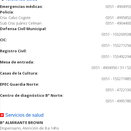
Emergencias médicas:
0351 - 4904955
Policía:
Cria. Cabo Cogote
0351 - 4995852
Sub Cria. Juárez Celman
0351 - 4904400
Defensa Civíl Municipal:
0351 - 153269538
CIC:
0351 - 153271256
Registro Civíl:
0351 - 153492294
Mesa de entrada:
0351 - 4904950 / 51 / 52
Casas de la Cultura:
0351 - 153271885
EPEC Guardia Norte:
0351 - 4722130
Centro de diagnóstico B° Norte:
0351 - 4995780
Servicios de salud
B° ALMIRANTE BROWN
Dispensario, Atención de 8 a 14hs