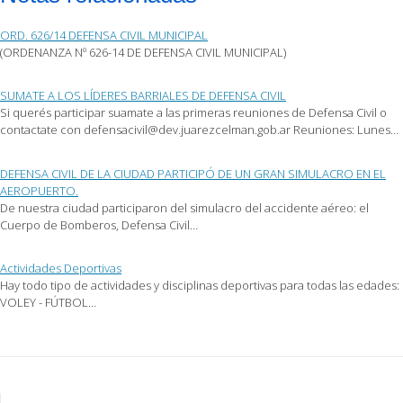
electrónico
(Se
(Se
a
abre
abre
un
en
en
ORD. 626/14 DEFENSA CIVIL MUNICIPAL
amigo
una
una
(Se
ventana
ventana
(ORDENANZA Nº 626-14 DE DEFENSA CIVIL MUNICIPAL)
abre
nueva)
nueva)
en
una
ventana
SUMATE A LOS LÍDERES BARRIALES DE DEFENSA CIVIL
nueva)
Si querés participar suamate a las primeras reuniones de Defensa Civil o
contactate con defensacivil@dev.juarezcelman.gob.ar Reuniones: Lunes…
DEFENSA CIVIL DE LA CIUDAD PARTICIPÓ DE UN GRAN SIMULACRO EN EL
AEROPUERTO.
De nuestra ciudad participaron del simulacro del accidente aéreo: el
Cuerpo de Bomberos, Defensa Civil…
Actividades Deportivas
Hay todo tipo de actividades y disciplinas deportivas para todas las edades:
VOLEY - FÚTBOL…
Post