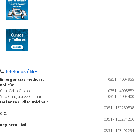
Teléfonos útiles
Emergencias médicas:
0351 - 4904955
Policía:
Cria. Cabo Cogote
0351 - 4995852
Sub Cria. Juárez Celman
0351 - 4904400
Defensa Civíl Municipal:
0351 - 153269538
CIC:
0351 - 153271256
Registro Civíl:
0351 - 153492294