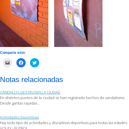
Comparte esto:
Haz
Haz
Haz
clic
clic
clic
para
para
para
enviar
compartir
compartir
por
en
en
Notas relacionadas
correo
Facebook
Twitter
electrónico
(Se
(Se
a
abre
abre
un
en
en
VÁNDALOS DESTRUYEN LA CIUDAD
amigo
una
una
(Se
ventana
ventana
En distintos puntos de la ciudad se han registrado hechos de vandalismo.
abre
nueva)
nueva)
Desde garitas rayadas…
en
una
ventana
nueva)
Actividades Deportivas
Hay todo tipo de actividades y disciplinas deportivas para todas las edades:
VOLEY - FÚTBOL…