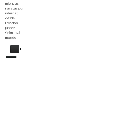
mientras
navegas por
internet,
desde
Estación
Juárez
Celman al
mundo
Se
requiere
actualización
Para
reproducir
la
radio,
deberá
actualizar
en su
navegador