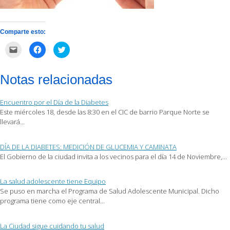
Comparte esto:
Haz
Haz
Haz
clic
clic
clic
para
para
para
enviar
compartir
compartir
por
en
en
Notas relacionadas
correo
Facebook
Twitter
electrónico
(Se
(Se
a
abre
abre
un
en
en
Encuentro por el Día de la Diabetes
amigo
una
una
(Se
ventana
ventana
Este miércoles 18, desde las 8:30 en el CIC de barrio Parque Norte se
abre
nueva)
nueva)
llevará…
en
una
ventana
nueva)
DÍA DE LA DIABETES: MEDICIÓN DE GLUCEMIA Y CAMINATA
El Gobierno de la ciudad invita a los vecinos para el día 14 de Noviembre,…
La salud adolescente tiene Equipo
Se puso en marcha el Programa de Salud Adolescente Municipal. Dicho
programa tiene como eje central…
La Ciudad sigue cuidando tu salud