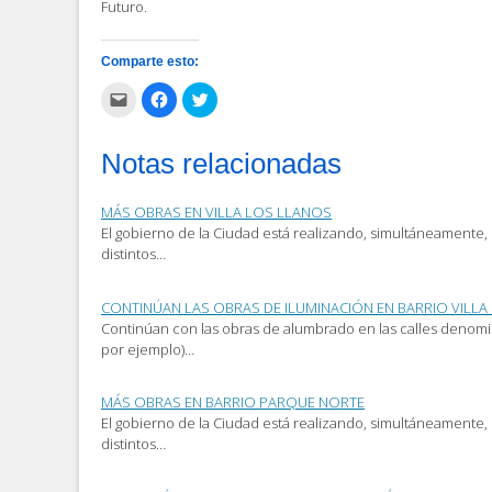
Futuro.
Comparte esto:
Haz
Haz
Haz
clic
clic
clic
para
para
para
enviar
compartir
compartir
por
en
en
Notas relacionadas
correo
Facebook
Twitter
electrónico
(Se
(Se
a
abre
abre
un
en
en
MÁS OBRAS EN VILLA LOS LLANOS
amigo
una
una
(Se
ventana
ventana
El gobierno de la Ciudad está realizando, simultáneamente, 
abre
nueva)
nueva)
distintos…
en
una
ventana
nueva)
CONTINÚAN LAS OBRAS DE ILUMINACIÓN EN BARRIO VILLA
Continúan con las obras de alumbrado en las calles denomina
por ejemplo)…
MÁS OBRAS EN BARRIO PARQUE NORTE
El gobierno de la Ciudad está realizando, simultáneamente, 
distintos…