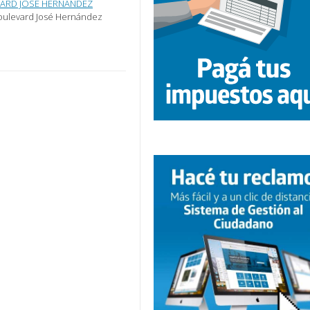
VARD JOSÉ HERNÁNDEZ
 boulevard José Hernández