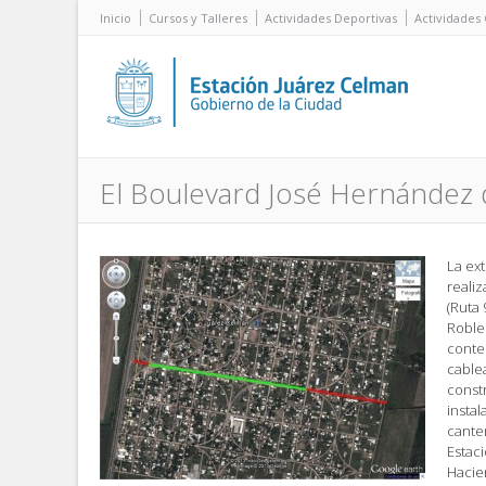
Inicio
Cursos y Talleres
Actividades Deportivas
Actividades 
El Boulevard José Hernández d
La ex
realiz
(Ruta 
Roble
conte
cable
const
instal
canter
Estac
Hacie