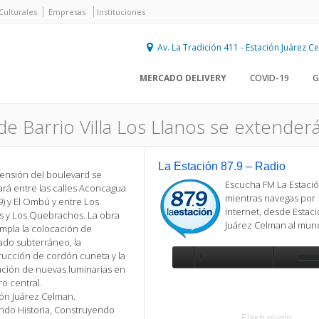
Culturales
Empresas
Instituciones
Av. La Tradición 411 - Estación Juárez 
MERCADO DELIVERY
COVID-19
G
e Barrio Villa Los Llanos se extenderá
La Estación 87.9 – Radio
tensión del boulevard se
Escucha FM La Estació
ará entre las calles Aconcagua
mientras navegas por
9) y El Ombú y entre Los
internet, desde Estac
s y Los Quebrachos. La obra
Juárez Celman al mu
mpla la colocación de
ado subterráneo, la
rucción de cordón cuneta y la
ación de nuevas luminarias en
Se requiere actualización
o central.
Para reproducir la radio, deberá
ión Juárez Celman.
actualizar en su navegador la versi
ndo Historia, Construyendo
más reciente de
Flash plugin
.