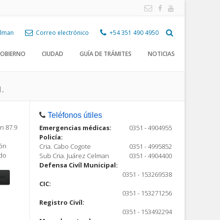
Celman
Correo electrónico
+54 351 490 4950
OBIERNO
CIUDAD
GUÍA DE TRÁMITES
NOTICIAS
.
Teléfonos útiles
n 87.9
Emergencias médicas:
0351 - 4904955
Policía:
ión
Cria. Cabo Cogote
0351 - 4995852
ndo
Sub Cria. Juárez Celman
0351 - 4904400
Defensa Civíl Municipal:
0351 - 153269538
CIC:
0351 - 153271256
Registro Civíl:
ón
0351 - 153492294