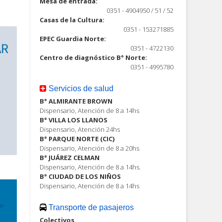
Mesa de entrada:
0351 - 4904950 / 51 / 52
Casas de la Cultura:
0351 - 153271885
EPEC Guardia Norte:
0351 - 4722130
Centro de diagnóstico B° Norte:
0351 - 4995780
Servicios de salud
B° ALMIRANTE BROWN
Dispensario, Atención de 8 a 14hs
B° VILLA LOS LLANOS
Dispensario, Atención 24hs
B° PARQUE NORTE (CIC)
Dispensario, Atención de 8 a 20hs
B° JUÁREZ CELMAN
Dispensario, Atención de 8 a 14hs.
B° CIUDAD DE LOS NIÑOS
Dispensario, Atención de 8 a 14hs
Transporte de pasajeros
Colectivos