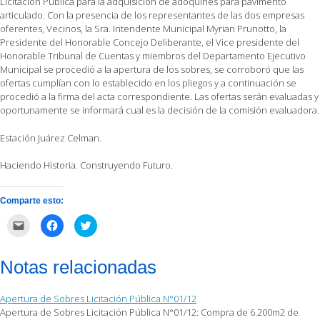
Licitación Pública para la adquisición de adoquines para pavimento
articulado. Con la presencia de los representantes de las dos empresas
oferentes, Vecinos, la Sra. Intendente Municipal Myrian Prunotto, la
Presidente del Honorable Concejo Deliberante, el Vice presidente del
Honorable Tribunal de Cuentas y miembros del Departamento Ejecutivo
Municipal se procedió a la apertura de los sobres, se corroboró que las
ofertas cumplían con lo establecido en los pliegos y a continuación se
procedió a la firma del acta correspondiente. Las ofertas serán evaluadas y
oportunamente se informará cual es la decisión de la comisión evaluadora.
Estación Juárez Celman.
Haciendo Historia. Construyendo Futuro.
Comparte esto:
Haz
Haz
Haz
clic
clic
clic
para
para
para
enviar
compartir
compartir
por
en
en
Notas relacionadas
correo
Facebook
Twitter
electrónico
(Se
(Se
a
abre
abre
un
en
en
Apertura de Sobres Licitación Pública N°01/12
amigo
una
una
(Se
ventana
ventana
Apertura de Sobres Licitación Pública N°01/12: Compra de 6.200m2 de
abre
nueva)
nueva)