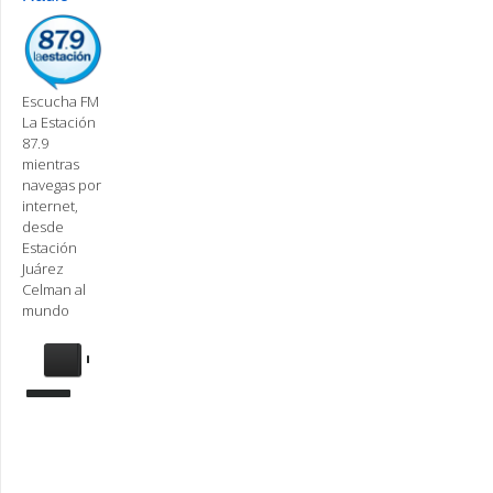
Escucha FM
La Estación
87.9
mientras
navegas por
internet,
desde
Estación
Juárez
Celman al
mundo
Se
requiere
actualización
Para