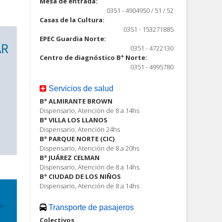
Mesa de entrada:
0351 - 4904950 / 51 / 52
Casas de la Cultura:
0351 - 153271885
EPEC Guardia Norte:
0351 - 4722130
Centro de diagnóstico B° Norte:
0351 - 4995780
Servicios de salud
B° ALMIRANTE BROWN
Dispensario, Atención de 8 a 14hs
B° VILLA LOS LLANOS
Dispensario, Atención 24hs
B° PARQUE NORTE (CIC)
Dispensario, Atención de 8 a 20hs
B° JUÁREZ CELMAN
Dispensario, Atención de 8 a 14hs.
B° CIUDAD DE LOS NIÑOS
Dispensario, Atención de 8 a 14hs
Transporte de pasajeros
Colectivos