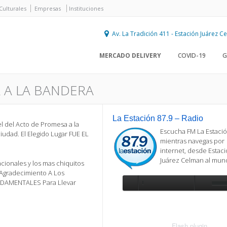
Culturales
Empresas
Instituciones
Av. La Tradición 411 - Estación Juárez 
MERCADO DELIVERY
COVID-19
G
 A LA BANDERA
La Estación 87.9 – Radio
el del Acto de Promesa a la
Escucha FM La Estació
iudad. El Elegido Lugar FUE EL
mientras navegas por
internet, desde Estac
Juárez Celman al mu
acionales y los mas chiquitos
 Agradecimiento A Los
UNDAMENTALES Para Llevar
Se requiere actualización
Para reproducir la radio, deberá
actualizar en su navegador la versi
más reciente de
Flash plugin
.