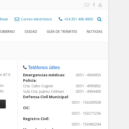
Celman
Correo electrónico
+54 351 490 4950
OBIERNO
CIUDAD
GUÍA DE TRÁMITES
NOTICIAS
Teléfonos útiles
n 87.9
Emergencias médicas:
0351 - 4904955
Policía:
ión
Cria. Cabo Cogote
0351 - 4995852
ndo
Sub Cria. Juárez Celman
0351 - 4904400
Defensa Civíl Municipal:
0351 - 153269538
CIC:
0351 - 153271256
Registro Civíl:
ón
0351 - 153492294