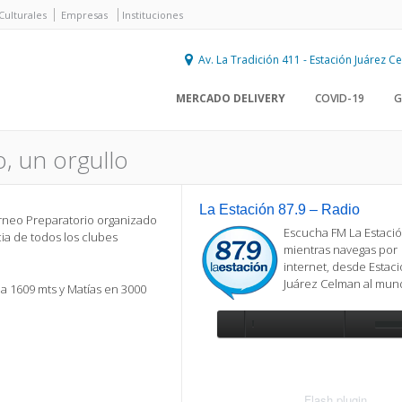
Culturales
Empresas
Instituciones
Av. La Tradición 411 - Estación Juárez 
MERCADO DELIVERY
COVID-19
G
o, un orgullo
La Estación 87.9 – Radio
orneo Preparatorio organizado
Escucha FM La Estació
ia de todos los clubes
mientras navegas por
internet, desde Estac
Juárez Celman al mu
lla 1609 mts y Matías en 3000
Se requiere actualización
Para reproducir la radio, deberá
actualizar en su navegador la versi
más reciente de
Flash plugin
.