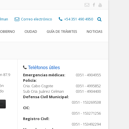
Celman
Correo electrónico
+54 351 490 4950
OBIERNO
CIUDAD
GUÍA DE TRÁMITES
NOTICIAS
Teléfonos útiles
n 87.9
Emergencias médicas:
0351 - 4904955
Policía:
ión
Cria. Cabo Cogote
0351 - 4995852
ndo
Sub Cria. Juárez Celman
0351 - 4904400
Defensa Civíl Municipal:
0351 - 153269538
CIC:
0351 - 153271256
Registro Civíl:
ón
0351 - 153492294