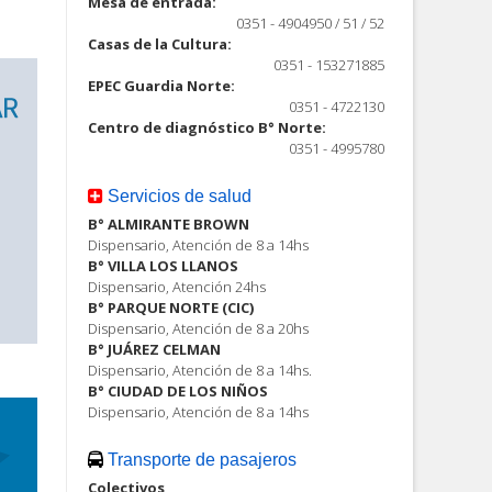
Mesa de entrada:
0351 - 4904950 / 51 / 52
Casas de la Cultura:
0351 - 153271885
EPEC Guardia Norte:
0351 - 4722130
Centro de diagnóstico B° Norte:
0351 - 4995780
Servicios de salud
B° ALMIRANTE BROWN
Dispensario, Atención de 8 a 14hs
B° VILLA LOS LLANOS
Dispensario, Atención 24hs
B° PARQUE NORTE (CIC)
Dispensario, Atención de 8 a 20hs
B° JUÁREZ CELMAN
Dispensario, Atención de 8 a 14hs.
B° CIUDAD DE LOS NIÑOS
Dispensario, Atención de 8 a 14hs
Transporte de pasajeros
Colectivos