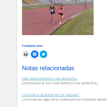
Comparte esto:
Haz
Haz
Haz
clic
clic
clic
para
para
para
enviar
compartir
compartir
por
en
en
Notas relacionadas
correo
Facebook
Twitter
electrónico
(Se
(Se
a
abre
abre
un
en
en
ORD. 626/14 DEFENSA CIVIL MUNICIPAL
amigo
una
una
(Se
ventana
ventana
(ORDENANZA Nº 626-14 DE DEFENSA CIVIL MUNICIPAL)
abre
nueva)
nueva)
en
una
ventana
LA ESCUELA DE RUGBY EN "LA TABLADA"
nueva)
La Escuela de rugby de la ciudad participó el pasado sába