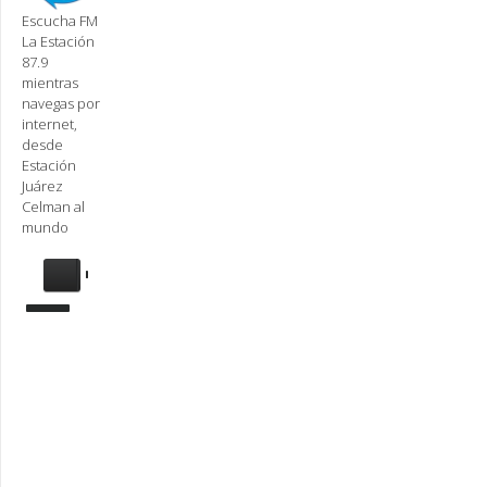
Escucha FM
La Estación
87.9
mientras
navegas por
internet,
desde
Estación
Juárez
Celman al
mundo
Se
requiere
actualización
Para
reproducir
la
radio,