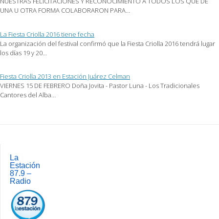
NUESTRAS FELICITACIONES Y RECONOCIMIENTO A TODOS LOS QUE DE
UNA U OTRA FORMA COLABORARON PARA…
La Fiesta Criolla 2016 tiene fecha
La organización del festival confirmó que la Fiesta Criolla 2016 tendrá lugar
los días 19 y 20…
Fiesta Criolla 2013 en Estación Juárez Celman
VIERNES 15 DE FEBRERO Doña Jovita - Pastor Luna - Los Tradicionales
Cantores del Alba…
Post
navigation
La
Estación
87.9 –
Radio