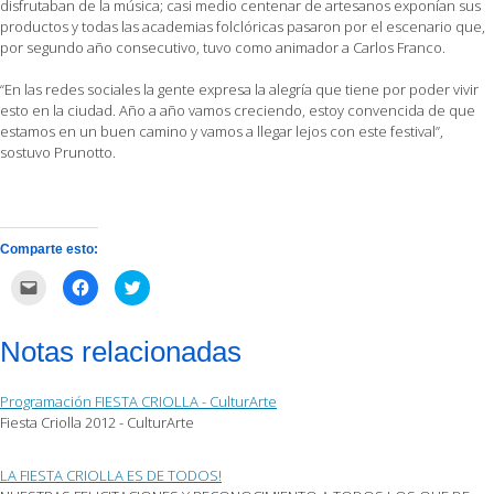
disfrutaban de la música; casi medio centenar de artesanos exponían sus
productos y todas las academias folclóricas pasaron por el escenario que,
por segundo año consecutivo, tuvo como animador a Carlos Franco.
“En las redes sociales la gente expresa la alegría que tiene por poder vivir
esto en la ciudad. Año a año vamos creciendo, estoy convencida de que
estamos en un buen camino y vamos a llegar lejos con este festival”,
sostuvo Prunotto.
Comparte esto:
Haz
Haz
Haz
clic
clic
clic
para
para
para
enviar
compartir
compartir
por
en
en
Notas relacionadas
correo
Facebook
Twitter
electrónico
(Se
(Se
a
abre
abre
un
en
en
Programación FIESTA CRIOLLA - CulturArte
amigo
una
una
(Se
ventana
ventana
Fiesta Criolla 2012 - CulturArte
abre
nueva)
nueva)
en
una
ventana
LA FIESTA CRIOLLA ES DE TODOS!
nueva)