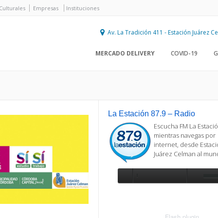
Culturales
Empresas
Instituciones
Av. La Tradición 411 - Estación Juárez 
MERCADO DELIVERY
COVID-19
G
La Estación 87.9 – Radio
Escucha FM La Estació
mientras navegas por
internet, desde Estac
Juárez Celman al mu
Se requiere actualización
Para reproducir la radio, deberá
actualizar en su navegador la versi
más reciente de
Flash plugin
.