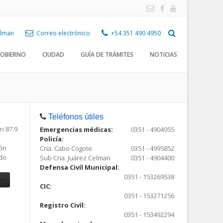
Celman
Correo electrónico
+54 351 490 4950
OBIERNO
CIUDAD
GUÍA DE TRÁMITES
NOTICIAS
Teléfonos útiles
n 87.9
Emergencias médicas:
0351 - 4904955
Policía:
ión
Cria. Cabo Cogote
0351 - 4995852
ndo
Sub Cria. Juárez Celman
0351 - 4904400
Defensa Civíl Municipal:
0351 - 153269538
CIC:
0351 - 153271256
Registro Civíl:
ón
0351 - 153492294