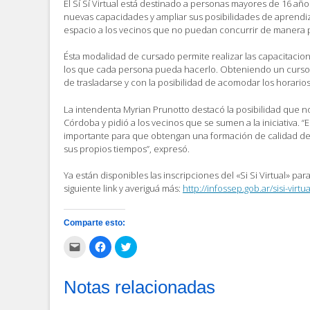
El Sí Sí Virtual está destinado a personas mayores de 16 añ
nuevas capacidades y ampliar sus posibilidades de aprend
espacio a los vecinos que no puedan concurrir de manera p
Ésta modalidad de cursado permite realizar las capacitacion
los que cada persona pueda hacerlo. Obteniendo un curso 
de trasladarse y con la posibilidad de acomodar los horarios
La intendenta Myrian Prunotto destacó la posibilidad que n
Córdoba y pidió a los vecinos que se sumen a la iniciativa. “
importante para que obtengan una formación de calidad de
sus propios tiempos”, expresó.
Ya están disponibles las inscripciones del «Si Si Virtual» par
siguiente link y averiguá más:
http://infossep.gob.ar/sisi-virtua
Comparte esto:
Haz
Haz
Haz
clic
clic
clic
para
para
para
enviar
compartir
compartir
por
en
en
Notas relacionadas
correo
Facebook
Twitter
electrónico
(Se
(Se
a
abre
abre