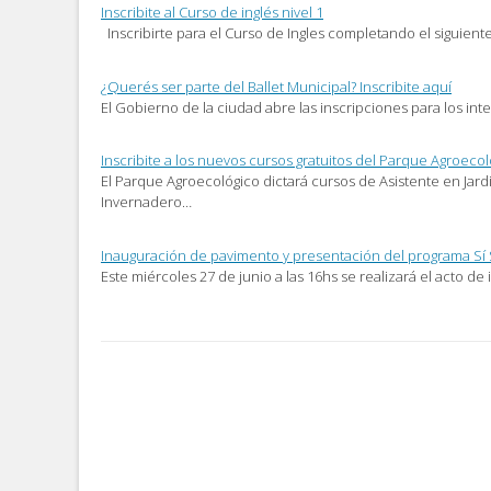
un
en
en
Inscribite al Curso de inglés nivel 1
amigo
una
una
(Se
ventana
ventana
Inscribirte para el Curso de Ingles completando el siguiente
abre
nueva)
nueva)
en
una
ventana
¿Querés ser parte del Ballet Municipal? Inscribite aquí
nueva)
El Gobierno de la ciudad abre las inscripciones para los in
Inscribite a los nuevos cursos gratuitos del Parque Agroeco
El Parque Agroecológico dictará cursos de Asistente en Jardi
Invernadero…
Inauguración de pavimento y presentación del programa Sí S
Este miércoles 27 de junio a las 16hs se realizará el acto d
Post
navigation