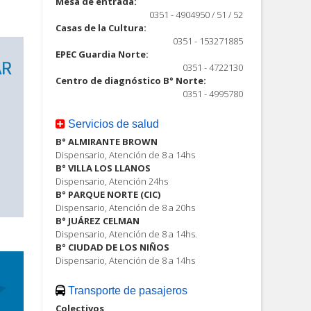
Mesa de entrada:
0351 - 4904950 / 51 / 52
Casas de la Cultura:
0351 - 153271885
EPEC Guardia Norte:
0351 - 4722130
Centro de diagnóstico B° Norte:
0351 - 4995780
Servicios de salud
B° ALMIRANTE BROWN
Dispensario, Atención de 8 a 14hs
B° VILLA LOS LLANOS
Dispensario, Atención 24hs
B° PARQUE NORTE (CIC)
Dispensario, Atención de 8 a 20hs
B° JUÁREZ CELMAN
Dispensario, Atención de 8 a 14hs.
B° CIUDAD DE LOS NIÑOS
Dispensario, Atención de 8 a 14hs
Transporte de pasajeros
Colectivos