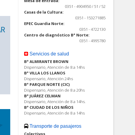
Mesa de entrada:
0351 - 4904950 / 51 / 52
Casas de la Cultura:
0351 - 153271885
EPEC Guardia Norte:
0351 - 4722130
Centro de diagnóstico B° Norte:
0351 - 4995780
Servicios de salud
B° ALMIRANTE BROWN
Dispensario, Atención de 8 a 14hs
B° VILLA LOS LLANOS
Dispensario, Atención 24hs
B° PARQUE NORTE (CIC)
Dispensario, Atención de 8 a 20hs
B° JUÁREZ CELMAN
Dispensario, Atención de 8 a 14hs.
B° CIUDAD DE LOS NIÑOS
Dispensario, Atención de 8 a 14hs
Transporte de pasajeros
Colectivos