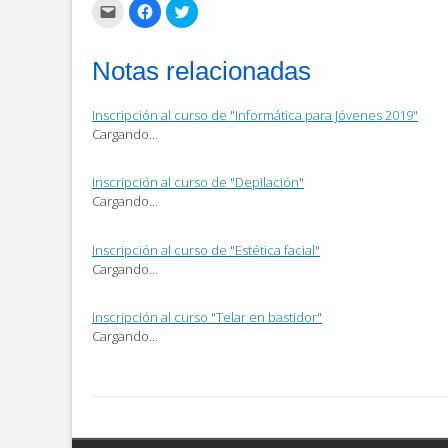
Haz
Haz
Haz
clic
clic
clic
para
para
para
enviar
compartir
compartir
por
en
en
Notas relacionadas
correo
Facebook
Twitter
electrónico
(Se
(Se
a
abre
abre
un
en
en
Inscripción al curso de "Informática para Jóvenes 2019"
amigo
una
una
(Se
ventana
ventana
Cargando...
abre
nueva)
nueva)
en
una
ventana
Inscripción al curso de "Depilación"
nueva)
Cargando...
Inscripción al curso de "Estética facial"
Cargando...
Inscripción al curso "Telar en bastidor"
Cargando...
Post