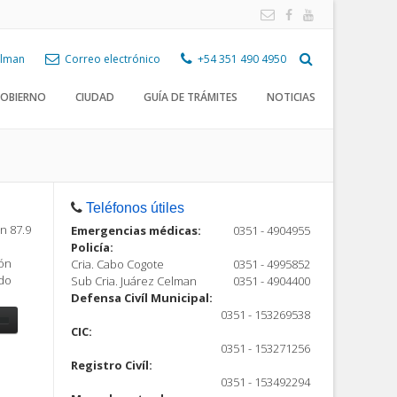
Celman
Correo electrónico
+54 351 490 4950
OBIERNO
CIUDAD
GUÍA DE TRÁMITES
NOTICIAS
Teléfonos útiles
n 87.9
Emergencias médicas:
0351 - 4904955
Policía:
ión
Cria. Cabo Cogote
0351 - 4995852
ndo
Sub Cria. Juárez Celman
0351 - 4904400
Defensa Civíl Municipal:
0351 - 153269538
CIC:
0351 - 153271256
Registro Civíl:
ón
0351 - 153492294