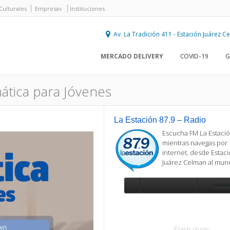
Culturales
Empresas
Instituciones
Av. La Tradición 411 - Estación Juárez 
MERCADO DELIVERY
COVID-19
G
mática para Jóvenes
La Estación 87.9 – Radio
Escucha FM La Estació
mientras navegas por
internet, desde Estac
Juárez Celman al mu
Se requiere actualización
Para reproducir la radio, deberá
actualizar en su navegador la versi
más reciente de
Flash plugin
.