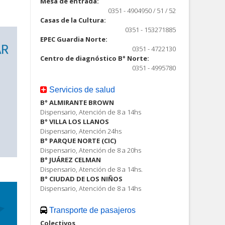
Mesa de entrada:
0351 - 4904950 / 51 / 52
Casas de la Cultura:
0351 - 153271885
EPEC Guardia Norte:
0351 - 4722130
Centro de diagnóstico B° Norte:
0351 - 4995780
Servicios de salud
B° ALMIRANTE BROWN
Dispensario, Atención de 8 a 14hs
B° VILLA LOS LLANOS
Dispensario, Atención 24hs
B° PARQUE NORTE (CIC)
Dispensario, Atención de 8 a 20hs
B° JUÁREZ CELMAN
Dispensario, Atención de 8 a 14hs.
B° CIUDAD DE LOS NIÑOS
Dispensario, Atención de 8 a 14hs
Transporte de pasajeros
Colectivos