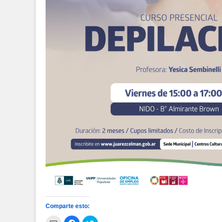
Comparte esto:
Haz
Haz
Haz