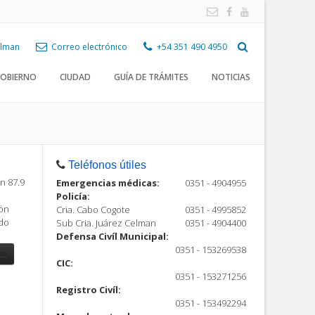
Celman
Correo electrónico
+54 351 490 4950
OBIERNO
CIUDAD
GUÍA DE TRÁMITES
NOTICIAS
Teléfonos útiles
n 87.9
Emergencias médicas:
0351 - 4904955
Policía:
ión
Cria. Cabo Cogote
0351 - 4995852
ndo
Sub Cria. Juárez Celman
0351 - 4904400
Defensa Civíl Municipal:
0351 - 153269538
CIC:
0351 - 153271256
Registro Civíl:
ón
0351 - 153492294