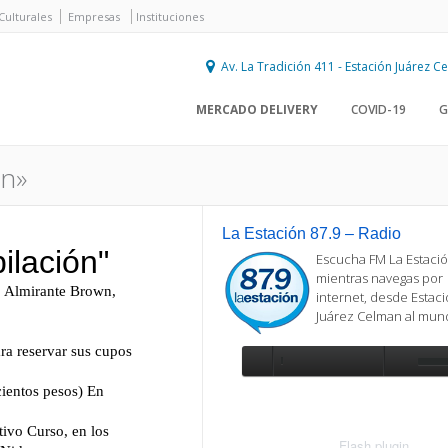
Culturales
Empresas
Instituciones
Av. La Tradición 411 - Estación Juárez 
MERCADO DELIVERY
COVID-19
G
ón»
La Estación 87.9 – Radio
Escucha FM La Estació
mientras navegas por
internet, desde Estac
Juárez Celman al mu
Se requiere actualización
Para reproducir la radio, deberá
actualizar en su navegador la versi
más reciente de
Flash plugin
.