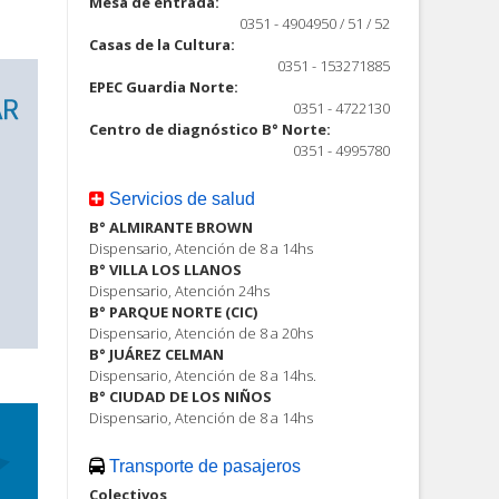
Mesa de entrada:
0351 - 4904950 / 51 / 52
Casas de la Cultura:
0351 - 153271885
EPEC Guardia Norte:
0351 - 4722130
Centro de diagnóstico B° Norte:
0351 - 4995780
Servicios de salud
B° ALMIRANTE BROWN
Dispensario, Atención de 8 a 14hs
B° VILLA LOS LLANOS
Dispensario, Atención 24hs
B° PARQUE NORTE (CIC)
Dispensario, Atención de 8 a 20hs
B° JUÁREZ CELMAN
Dispensario, Atención de 8 a 14hs.
B° CIUDAD DE LOS NIÑOS
Dispensario, Atención de 8 a 14hs
Transporte de pasajeros
Colectivos