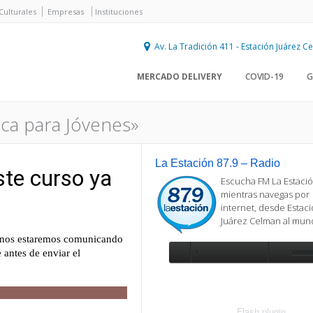
Culturales
Empresas
Instituciones
Av. La Tradición 411 - Estación Juárez 
MERCADO DELIVERY
COVID-19
G
ica para Jóvenes»
La Estación 87.9 – Radio
Escucha FM La Estació
mientras navegas por
internet, desde Estac
Juárez Celman al mu
Se requiere actualización
Para reproducir la radio, deberá
actualizar en su navegador la versi
más reciente de
Flash plugin
.