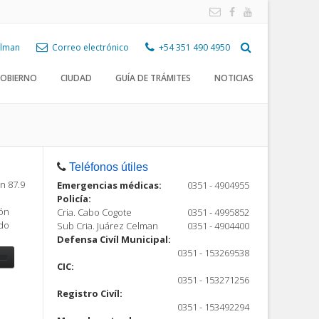
Celman
Correo electrónico
+54 351 490 4950
OBIERNO
CIUDAD
GUÍA DE TRÁMITES
NOTICIAS
Teléfonos útiles
n 87.9
Emergencias médicas:
0351 - 4904955
Policía:
ión
Cria. Cabo Cogote
0351 - 4995852
ndo
Sub Cria. Juárez Celman
0351 - 4904400
Defensa Civíl Municipal:
0351 - 153269538
CIC:
0351 - 153271256
Registro Civíl:
ón
0351 - 153492294