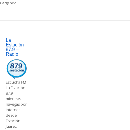
Cargando…
Post
navigation
La
Estación
87.9 –
Radio
Escucha FM
La Estación
87.9
mientras
navegas por
internet,
desde
Estación
Juárez