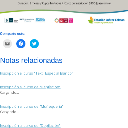
Comparte esto:
Haz
Haz
Haz
clic
clic
clic
para
para
para
enviar
compartir
compartir
por
en
en
Notas relacionadas
correo
Facebook
Twitter
electrónico
(Se
(Se
a
abre
abre
un
en
en
Inscripción al curso "Textil Especial Blanco"
amigo
una
una
(Se
ventana
ventana
abre
nueva)
nueva)
en
Inscripción al curso de "Depilación"
una
ventana
Cargando...
nueva)
Inscripción al curso de "Muñequería"
Cargando…
Inscripción al curso de "Depilación"