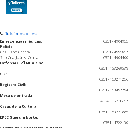
Teléfonos útiles
Emergencias médicas:
0351 - 4904955
Policía:
Cria. Cabo Cogote
0351 - 4995852
Sub Cria. Juárez Celman
0351 - 4904400
Defensa Civíl Municipal:
0351 - 153269538
CIC:
0351 - 153271256
Registro Civíl:
0351 - 153492294
Mesa de entrada:
0351 - 4904950 / 51 / 52
Casas de la Cultura:
0351 - 153271885
EPEC Guardia Norte:
0351 - 4722130
Centro de diagnóstico B° Norte: