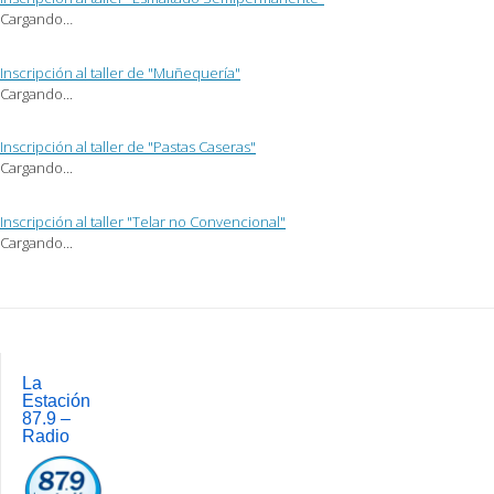
amigo
una
una
(Se
ventana
ventana
Cargando…
abre
nueva)
nueva)
en
una
ventana
Inscripción al taller de "Muñequería"
nueva)
Cargando...
Inscripción al taller de "Pastas Caseras"
Cargando...
Inscripción al taller "Telar no Convencional"
Cargando...
Post
navigation
La
Estación
87.9 –
Radio