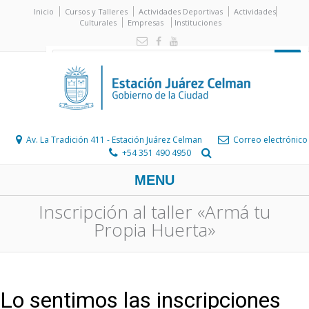
Inicio
Cursos y Talleres
Actividades Deportivas
Actividades
Culturales
Empresas
Instituciones
Av. La Tradición 411 - Estación Juárez Celman
Correo electrónico
+54 351 490 4950
MENU
Inscripción al taller «Armá tu
Propia Huerta»