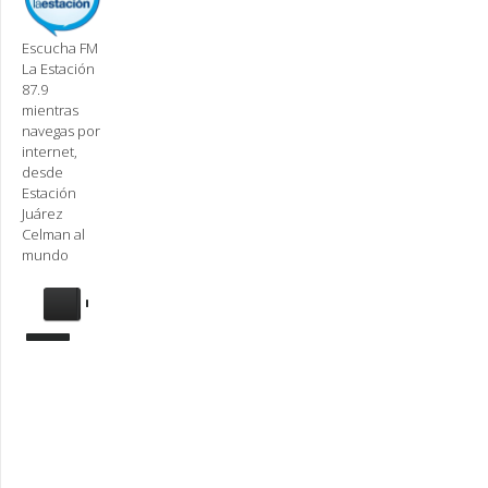
Escucha FM
La Estación
87.9
mientras
navegas por
internet,
desde
Estación
Juárez
Celman al
mundo
Se
requiere
actualización
Para
reproducir
la