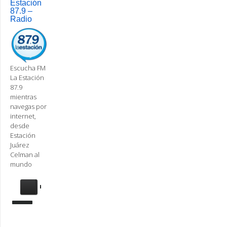
Estación
87.9 –
Radio
Escucha FM
La Estación
87.9
mientras
navegas por
internet,
desde
Estación
Juárez
Celman al
mundo
Se
requiere