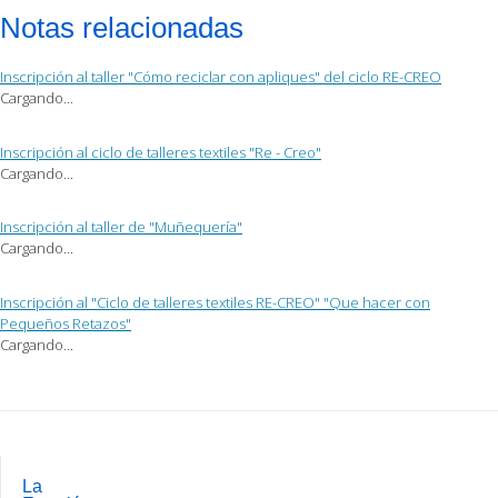
por
en
en
Notas relacionadas
correo
Facebook
Twitter
electrónico
(Se
(Se
a
abre
abre
un
en
en
Inscripción al taller "Cómo reciclar con apliques" del ciclo RE-CREO
amigo
una
una
(Se
ventana
ventana
Cargando...
abre
nueva)
nueva)
en
una
ventana
Inscripción al ciclo de talleres textiles "Re - Creo"
nueva)
Cargando...
Inscripción al taller de "Muñequería"
Cargando...
Inscripción al "Ciclo de talleres textiles RE-CREO" "Que hacer con
Pequeños Retazos"
Cargando...
Post
navigation
La