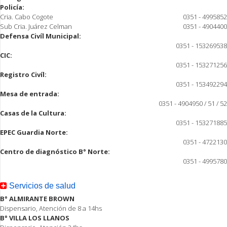
Policía:
Cria. Cabo Cogote
0351 - 4995852
Sub Cria. Juárez Celman
0351 - 4904400
Defensa Civíl Municipal:
0351 - 153269538
CIC:
0351 - 153271256
Registro Civíl:
0351 - 153492294
Mesa de entrada:
0351 - 4904950 / 51 / 52
Casas de la Cultura:
0351 - 153271885
EPEC Guardia Norte:
0351 - 4722130
Centro de diagnóstico B° Norte:
0351 - 4995780
Servicios de salud
B° ALMIRANTE BROWN
Dispensario, Atención de 8 a 14hs
B° VILLA LOS LLANOS