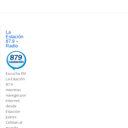
Post
navigation
La
Estación
87.9 –
Radio
Escucha FM
La Estación
87.9
mientras
navegas por
internet,
desde
Estación
Juárez
Celman al
mundo