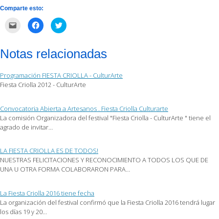
Comparte esto:
Haz
Haz
Haz
clic
clic
clic
para
para
para
enviar
compartir
compartir
por
en
en
Notas relacionadas
correo
Facebook
Twitter
electrónico
(Se
(Se
a
abre
abre
un
en
en
Programación FIESTA CRIOLLA - CulturArte
amigo
una
una
(Se
ventana
ventana
Fiesta Criolla 2012 - CulturArte
abre
nueva)
nueva)
en
una
ventana
Convocatoria Abierta a Artesanos . Fiesta Criolla Culturarte
nueva)
La comisión Organizadora del festival "Fiesta Criolla - CulturArte " tiene el
agrado de invitar…
LA FIESTA CRIOLLA ES DE TODOS!
NUESTRAS FELICITACIONES Y RECONOCIMIENTO A TODOS LOS QUE DE
UNA U OTRA FORMA COLABORARON PARA…
La Fiesta Criolla 2016 tiene fecha
La organización del festival confirmó que la Fiesta Criolla 2016 tendrá lugar
los días 19 y 20…