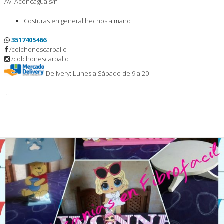
Av. Aconcagua s/n
Costuras en general hechos a mano
3517405466
/colchonescarballo
/colchonescarballo
Delivery: Lunes a Sábado de 9 a 20
…