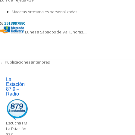
Luis de Tejeda 439
Macetas Artesanales personalizadas
3513997990
Lunes a Sábados de 9 a 13horas.…
Post
←
Publicaciones anteriores
navigation
La
Estación
87.9 –
Radio
Escucha FM
La Estación
87.9