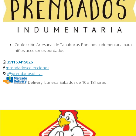
Confección Artesanal de Tapabocas-Ponchos-Indumentaria para
niños-accesorios bordados
351153415026
/prendadoscolecciones
/@prendadosoficial
Delivery: Lunes a Sábados de 10 a 18 horas.…