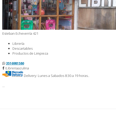
Esteban Echeverría 421
Librería
Descartables
Productos de Limpieza
3516981580
/Libreriaazulina
Delivery: Lunes a Sabados 8:30 a 19 horas..
…