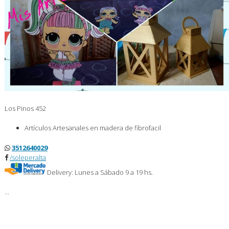
Los Pinos 452
Artículos Artesanales en madera de fibrofacil
3512640029
/soleperalta
Delivery: Lunes a Sábado 9 a 19 hs.
…