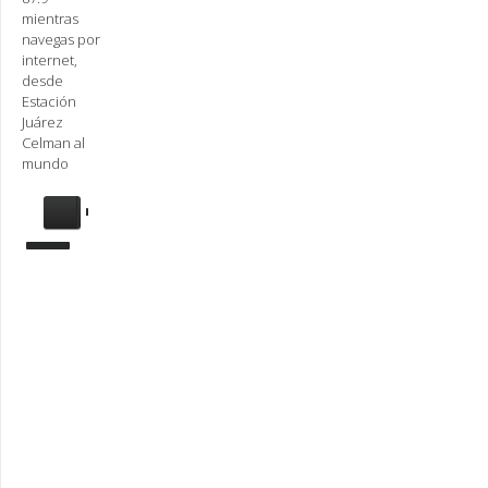
mientras
navegas por
internet,
desde
Estación
Juárez
Celman al
mundo
Se
requiere
actualización
Para
reproducir
la
radio,
deberá
actualizar
en su