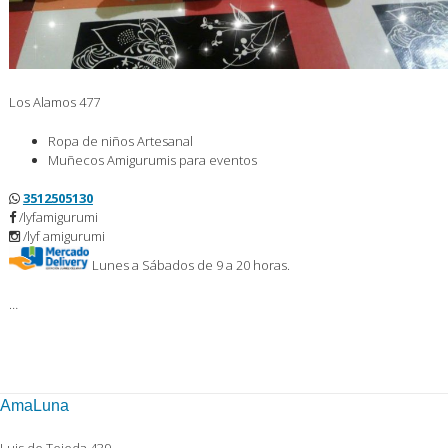
Los Alamos 477
Ropa de niños Artesanal
Muñecos Amigurumis para eventos
3512505130
/lyfamigurumi
/lyf amigurumi
Lunes a Sábados de 9 a 20 horas.
…
AmaLuna