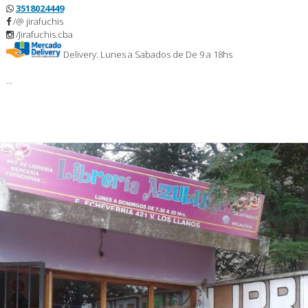
3518024449
/@ jirafuchis
/Jirafuchis.cba
Delivery: Lunes a Sabados de De 9 a 18hs
…