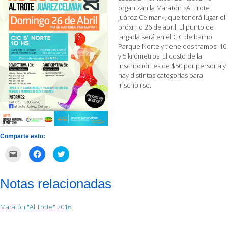
organizan la Maratón «Al Trote
Juárez Celman», que tendrá lugar el
próximo 26 de abril. El punto de
largada será en el CIC de barrio
Parque Norte y tiene dos tramos: 10
y 5 kilómetros. El costo de la
inscripción es de $50 por persona y
hay distintas categorías para
inscribirse.
Comparte esto:
Haz
Haz
Haz
clic
clic
clic
para
para
para
enviar
compartir
compartir
por
en
en
Notas relacionadas
correo
Facebook
Twitter
electrónico
(Se
(Se
a
abre
abre
un
en
en
Maratón "Al Trote" 2016
amigo
una
una
(Se
ventana
ventana
abre
nueva)
nueva)
en