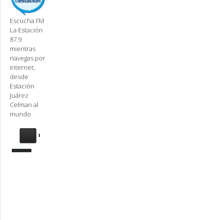
Escucha FM
La Estación
87.9
mientras
navegas por
internet,
desde
Estación
Juárez
Celman al
mundo
Se
requiere
actualización
Para
reproducir
la