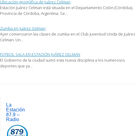
Ubicación geográfica de Juárez Celman
una
ventana
Estación Juárez Celman está situada en el Departamento Colón (Córdoba),
nueva)
Provincia de Córdoba, Argentina. Se…
Zumba en Juárez Celman
Ayer comenzaron las clases de zumba en el Club Juventud Unida de Juárez
Celman. Un…
FÚTBOL SALA EN ESTACIÓN JUÁREZ CELMAN
El Gobierno de la ciudad sumó esta nueva disciplina a los numerosos
deportes que ya…
Post
navigation
La
Estación
87.9 –
Radio