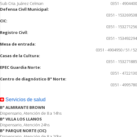
Sub Cria. Juárez Celman
0351 - 4904400
Defensa Civíl Municipal:
0351 - 153269538
CIC:
0351 - 153271256
Registro Civíl:
0351 - 153492294
Mesa de entrada:
0351 - 4904950 / 51 / 52
Casas de la Cultura:
0351 - 153271885
EPEC Guardia Norte:
0351 - 4722130
Centro de diagnóstico B° Norte:
0351 - 4995780
Servicios de salud
B° ALMIRANTE BROWN
Dispensario, Atención de 8 a 14hs
B° VILLA LOS LLANOS
Dispensario, Atención 24hs
B° PARQUE NORTE (CIC)
Dispensario, Atención de 8 a 20hs