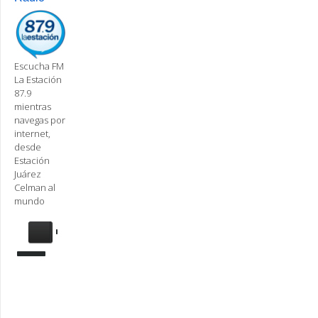
Escucha FM
La Estación
87.9
mientras
navegas por
internet,
desde
Estación
Juárez
Celman al
mundo
Se
requiere
actualización
Para