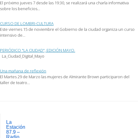
(Se
ventana
ventana
El próximo jueves 7 desde las 19:30, se realizará una charla informativa
abre
nueva)
nueva)
sobre los beneficios…
en
una
ventana
nueva)
CURSO DE LOMBRI-CULTURA
Este viernes 15 de noviembre el Gobierno de la ciudad organiza un curso
intensivo de…
PERIÓDICO "LA CIUDAD", EDICIÓN MAYO.
La_Ciudad_Digital_Mayo
Una mañana de reflexión
El Martes 29 de Marzo las mujeres de Almirante Brown participaron del
taller de teatro…
Post
navigation
La
Estación
87.9 –
Radio