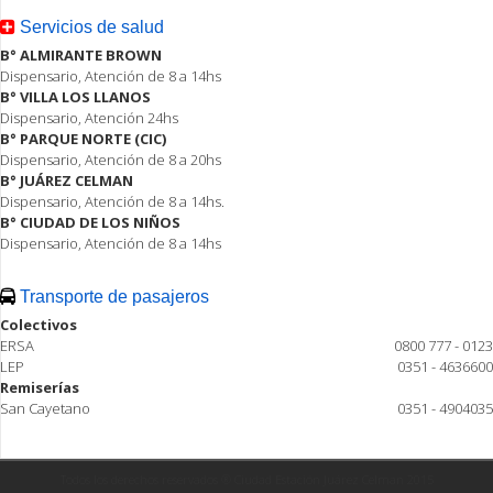
Servicios de salud
B° ALMIRANTE BROWN
Dispensario, Atención de 8 a 14hs
B° VILLA LOS LLANOS
Dispensario, Atención 24hs
B° PARQUE NORTE (CIC)
Dispensario, Atención de 8 a 20hs
B° JUÁREZ CELMAN
Dispensario, Atención de 8 a 14hs.
B° CIUDAD DE LOS NIÑOS
Dispensario, Atención de 8 a 14hs
Transporte de pasajeros
Colectivos
ERSA
0800 777 - 0123
LEP
0351 - 4636600
Remiserías
San Cayetano
0351 - 4904035
Todos los derechos reservados ® Ciudad Estación Juárez Celman 2015