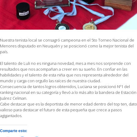
Nuestra tenista local se consagró campeona en el 5to Torneo Nacional de
Menores disputado en Neuquén y se posicionó como la mejor tenista del
país.
El talento de Luli no es ninguna novedad, mes a mes nos sorprende con
resultados que nos acompañan a creer en su sueño. En confiar en las
habilidades y el talento de esta niña que nos representa alrededor del
mundo y carga con orgullo las raíces de nuestra ciudad.
Consecuencia de tantos logros obtenidos, Luciana se posicionó Nº1 del
ranking nacional en su categoría y llevó a lo más alto la bandera de Estación
Juárez Celman.
Cabe destacar que es la deportista de menor edad dentro del top ten, dato
valioso para destacar el futuro de esta pequeña que crece a pasos
agigantados.
Comparte esto: