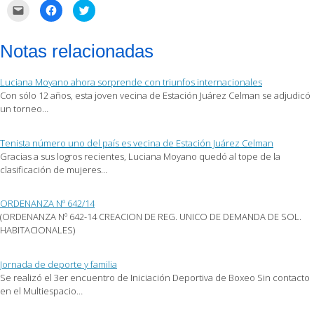
Haz
Haz
Haz
clic
clic
clic
para
para
para
enviar
compartir
compartir
por
en
en
Notas relacionadas
correo
Facebook
Twitter
electrónico
(Se
(Se
a
abre
abre
un
en
en
Luciana Moyano ahora sorprende con triunfos internacionales
amigo
una
una
(Se
ventana
ventana
Con sólo 12 años, esta joven vecina de Estación Juárez Celman se adjudicó
abre
nueva)
nueva)
un torneo…
en
una
ventana
nueva)
Tenista número uno del país es vecina de Estación Juárez Celman
Gracias a sus logros recientes, Luciana Moyano quedó al tope de la
clasificación de mujeres…
ORDENANZA Nº 642/14
(ORDENANZA Nº 642-14 CREACION DE REG. UNICO DE DEMANDA DE SOL.
HABITACIONALES)
Jornada de deporte y familia
Se realizó el 3er encuentro de Iniciación Deportiva de Boxeo Sin contacto
en el Multiespacio…