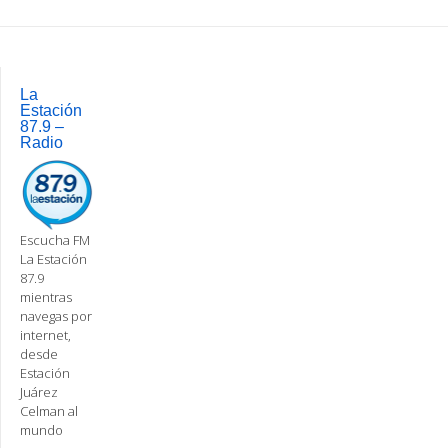
Post
navigation
La
Estación
87.9 –
Radio
Escucha FM
La Estación
87.9
mientras
navegas por
internet,
desde
Estación
Juárez
Celman al
mundo