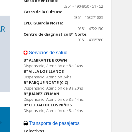
Mesa de entrada:
0351 - 4904950 / 51 / 52
Casas de la Cultura:
0351 - 153271885
EPEC Guardia Norte:
0351 - 4722130
Centro de diagnóstico B° Norte:
0351 - 4995780
Servicios de salud
B° ALMIRANTE BROWN
Dispensario, Atención de 8 a 14hs
B° VILLA LOS LLANOS
Dispensario, Atención 24hs
B° PARQUE NORTE (CIC)
Dispensario, Atención de 8 a 20hs
B° JUÁREZ CELMAN
Dispensario, Atención de 8 a 14hs.
B° CIUDAD DE LOS NIÑOS
Dispensario, Atención de 8 a 14hs
Transporte de pasajeros
Colectivos