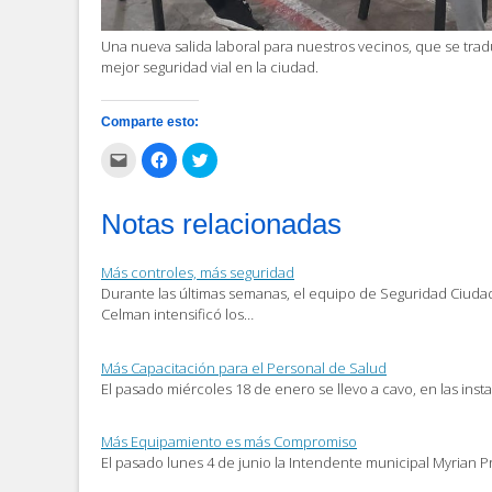
Una nueva salida laboral para nuestros vecinos, que se trad
mejor seguridad vial en la ciudad.
Comparte esto:
Haz
Haz
Haz
clic
clic
clic
para
para
para
enviar
compartir
compartir
por
en
en
Notas relacionadas
correo
Facebook
Twitter
electrónico
(Se
(Se
a
abre
abre
un
en
en
Más controles, más seguridad
amigo
una
una
(Se
ventana
ventana
Durante las últimas semanas, el equipo de Seguridad Ciuda
abre
nueva)
nueva)
Celman intensificó los…
en
una
ventana
nueva)
Más Capacitación para el Personal de Salud
El pasado miércoles 18 de enero se llevo a cavo, en las inst
Más Equipamiento es más Compromiso
El pasado lunes 4 de junio la Intendente municipal Myrian Pr