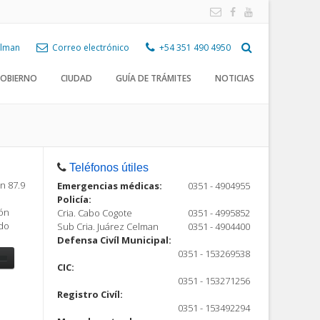
Celman
Correo electrónico
+54 351 490 4950
OBIERNO
CIUDAD
GUÍA DE TRÁMITES
NOTICIAS
Teléfonos útiles
n 87.9
Emergencias médicas:
0351 - 4904955
Policía:
ión
Cria. Cabo Cogote
0351 - 4995852
ndo
Sub Cria. Juárez Celman
0351 - 4904400
Defensa Civíl Municipal:
0351 - 153269538
CIC:
0351 - 153271256
Registro Civíl:
ón
0351 - 153492294