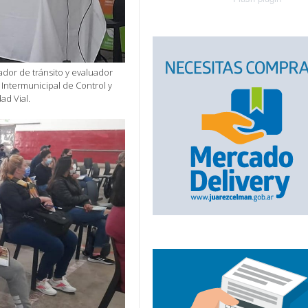
dor de tránsito y evaluador
e Intermunicipal de Control y
ad Vial.