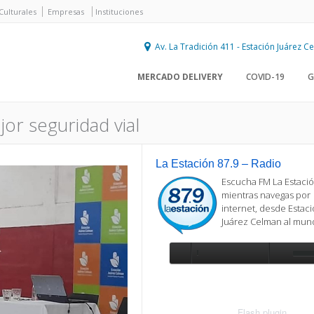
Culturales
Empresas
Instituciones
Av. La Tradición 411 - Estación Juárez 
MERCADO DELIVERY
COVID-19
G
or seguridad vial
La Estación 87.9 – Radio
Escucha FM La Estació
mientras navegas por
internet, desde Estac
Juárez Celman al mu
Se requiere actualización
Para reproducir la radio, deberá
actualizar en su navegador la versi
más reciente de
Flash plugin
.