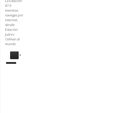
La Estación
87.9
mientras
navegas por
internet,
desde
Estación
Juárez
Celman al
mundo
Se
requiere
actualización
Para
reproducir
la
radio,
deberá
actualizar