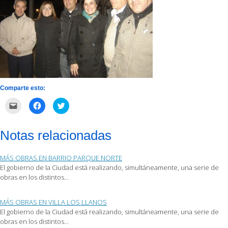
Comparte esto:
Haz
Haz
Haz
clic
clic
clic
para
para
para
enviar
compartir
compartir
por
en
en
Notas relacionadas
correo
Facebook
Twitter
electrónico
(Se
(Se
a
abre
abre
un
en
en
MÁS OBRAS EN BARRIO PARQUE NORTE
amigo
una
una
(Se
ventana
ventana
El gobierno de la Ciudad está realizando, simultáneamente, una serie de
abre
nueva)
nueva)
obras en los distintos…
en
una
ventana
nueva)
MÁS OBRAS EN VILLA LOS LLANOS
El gobierno de la Ciudad está realizando, simultáneamente, una serie de
obras en los distintos…