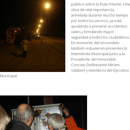
público sobre la Ruta 9 Norte. Una
obra de vital importancia,
anhelada durante mucho tiempo
por todos los vecinos, ya está
ayudando a prevenir accidentes
viales y brindando mayor
seguridad a todos los ciudadanos.
En momento del encendido
también estuvieron presentes la
Intendente Municipal junto a la
Presidente del Honorable
Concejo Deliberante Miriam
Gilabert y miembros del Ejecutivo
Municipal.