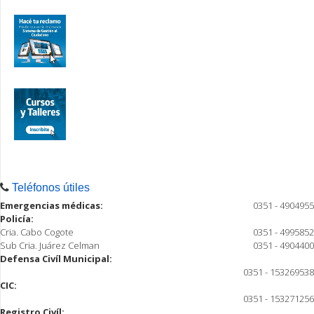
Teléfonos útiles
Emergencias médicas:
0351 - 4904955
Policía:
Cria. Cabo Cogote
0351 - 4995852
Sub Cria. Juárez Celman
0351 - 4904400
Defensa Civíl Municipal:
0351 - 153269538
CIC:
0351 - 153271256
Registro Civíl: