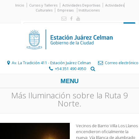
Inicio
Cursos y Talleres
Actividades Deportivas
Actividades
Culturales
Empresas
Instituciones
Av. La Tradición 411 - Estación Juárez Celman
Correo electrónico
+54 351 490 4950
MENU
Más Iluminación sobre la Ruta 9
Norte.
Vecinos de Barrio Villa Los Llanos
encendieron oficialmente la
nueva Vía Blanca de alumbrado