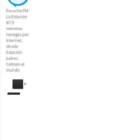
Escucha FM
La Estación
87.9
mientras
navegas por
internet,
desde
Estación
Juárez
Celman al
mundo
Se
requiere
actualización
Para
reproducir
la
radio,