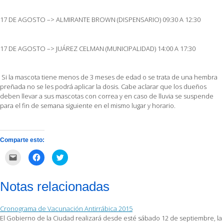
17 DE AGOSTO –> ALMIRANTE BROWN (DISPENSARIO) 09:30 A 12:30
17 DE AGOSTO –> JUÁREZ CELMAN (MUNICIPALIDAD) 14:00 A 17:30
Si la mascota tiene menos de 3 meses de edad o se trata de una hembra
preñada no se les podrá aplicar la dosis. Cabe aclarar que los dueños
deben llevar a sus mascotas con correa y en caso de lluvia se suspende
para el fin de semana siguiente en el mismo lugar y horario.
Comparte esto:
Haz
Haz
Haz
clic
clic
clic
para
para
para
enviar
compartir
compartir
por
en
en
Notas relacionadas
correo
Facebook
Twitter
electrónico
(Se
(Se
a
abre
abre
un
en
en
Cronograma de Vacunación Antirrábica 2015
amigo
una
una
(Se
ventana
ventana
El Gobierno de la Ciudad realizará desde esté sábado 12 de septiembre, la
abre
nueva)
nueva)