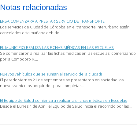
por
en
en
Notas relacionadas
correo
Facebook
Twitter
electrónico
(Se
(Se
a
abre
abre
un
en
en
ERSA COMENZARÁ A PRESTAR SERVICIO DE TRANSPORTE
amigo
una
una
(Se
ventana
ventana
Los servicios de Ciudad de Córdoba en el transporte interurbano están
abre
nueva)
nueva)
cancelados esta mañana debido…
en
una
ventana
nueva)
EL MUNICIPIO REALIZA LAS FICHAS MÉDICAS EN LAS ESCUELAS
Se comenzaron a realizar las fichas médicas en las escuelas, comenzando
por la Comodoro R.…
Nuevos vehículos que se suman al servicio de la ciudad!
El pasado viernes 21 de septiembre se presentaron en sociedad los
nuevos vehículos adquiridos para completar…
El Equipo de Salud comienza a realizar las fichas médicas en Escuelas
Desde el Lunes 4 de Abril, el Equipo de Salud inicia el recorrido por las…
Post