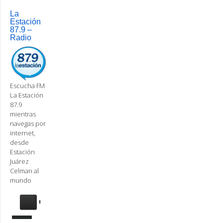
navigation
La
Estación
87.9 –
Radio
Escucha FM
La Estación
87.9
mientras
navegas por
internet,
desde
Estación
Juárez
Celman al
mundo