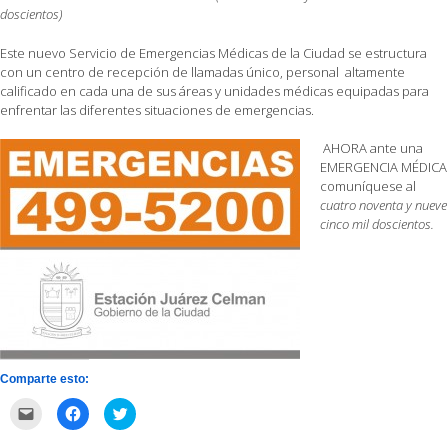
doscientos)
Este nuevo Servicio de Emergencias Médicas de la Ciudad se estructura
con un centro de recepción de llamadas único, personal altamente
calificado en cada una de sus áreas y unidades médicas equipadas para
enfrentar las diferentes situaciones de emergencias.
AHORA ante una
EMERGENCIA MÉDICA
comuníquese al
cuatro noventa y nueve
cinco mil doscientos.
Comparte esto:
Haz
Haz
Haz
clic
clic
clic
para
para
para
enviar
compartir
compartir