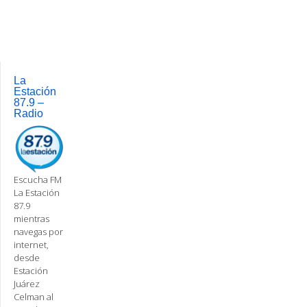
Post
navigation
La
Estación
87.9 –
Radio
Escucha FM
La Estación
87.9
mientras
navegas por
internet,
desde
Estación
Juárez
Celman al