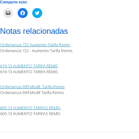
Comparte esto:
Haz
Haz
Haz
clic
clic
clic
para
para
para
enviar
compartir
compartir
por
en
en
Notas relacionadas
correo
Facebook
Twitter
electrónico
(Se
(Se
a
abre
abre
un
en
en
Ordenanza 722 Aumento Tarifa Remis
amigo
una
una
(Se
ventana
ventana
Ordenanza 722 - Aumento Tarifa Remis
abre
nueva)
nueva)
en
una
ventana
619-13 AUMENTO TARIFA REMIS
nueva)
619-13 AUMENTO TARIFA REMIS
Ordenanza 699 Modif. Tarifa Remis
Ordenanza 699 Modif Tarifa Remis
605-13 AUMENTO TARIFAS REMIS
605-13 AUMENTO TARIFAS REMIS