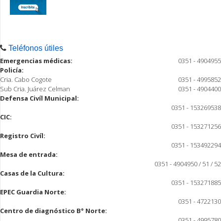
Teléfonos útiles
Emergencias médicas:
0351 - 4904955
Policía:
Cria. Cabo Cogote
0351 - 4995852
Sub Cria. Juárez Celman
0351 - 4904400
Defensa Civíl Municipal:
0351 - 153269538
CIC:
0351 - 153271256
Registro Civíl:
0351 - 153492294
Mesa de entrada:
0351 - 4904950 / 51 / 52
Casas de la Cultura:
0351 - 153271885
EPEC Guardia Norte:
0351 - 4722130
Centro de diagnóstico B° Norte:
0351 - 4995780