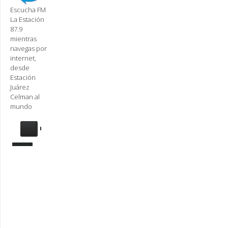
Escucha FM
La Estación
87.9
mientras
navegas por
internet,
desde
Estación
Juárez
Celman al
mundo
Se
requiere
actualización
Para
reproducir
la
radio,